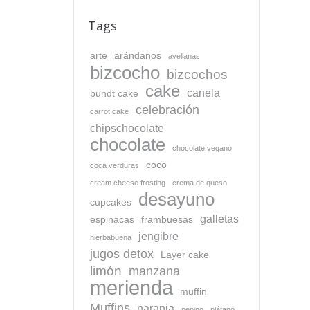
Tags
arte
arándanos
avellanas
bizcocho
bizcochos
cake
canela
bundt cake
celebración
carrot cake
chipschocolate
chocolate
chocolate vegano
coco
coca verduras
cream cheese frosting
crema de queso
desayuno
cupcakes
galletas
espinacas
frambuesas
jengibre
hierbabuena
jugos detox
Layer cake
limón
manzana
merienda
muffin
Muffins
naranja
pepino
plátano