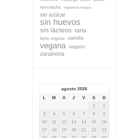
remolacha
repostería vegana
sin azúcar
sin huevos
sin lácteos
tarta
vainilla
tarta vegana
vegana
vegano
zanahoria
agosto 2026
L
M
X
J
V
S
D
1
2
3
4
5
6
7
8
9
10
11
12
13
14
15
16
17
18
19
20
21
22
23
24
25
26
27
28
29
30