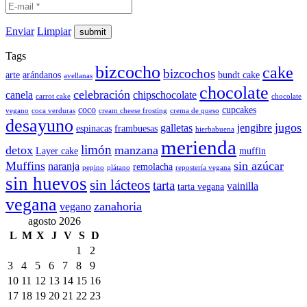
Enviar
Limpiar
Tags
bizcocho
cake
bizcochos
arte
arándanos
bundt cake
avellanas
chocolate
celebración
canela
chipschocolate
carrot cake
chocolate
coco
cupcakes
vegano
coca verduras
cream cheese frosting
crema de queso
desayuno
jugos
galletas
jengibre
espinacas
frambuesas
hierbabuena
merienda
limón
detox
manzana
Layer cake
muffin
Muffins
sin azúcar
naranja
remolacha
pepino
plátano
repostería vegana
sin huevos
sin lácteos
tarta
vainilla
tarta vegana
vegana
zanahoria
vegano
agosto 2026
L
M
X
J
V
S
D
1
2
3
4
5
6
7
8
9
10
11
12
13
14
15
16
17
18
19
20
21
22
23