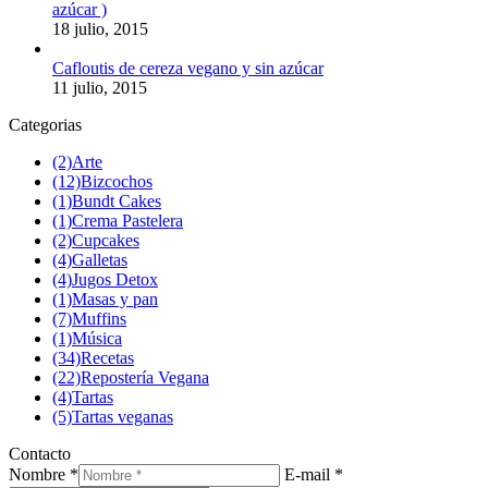
azúcar )
18 julio, 2015
Cafloutis de cereza vegano y sin azúcar
11 julio, 2015
Categorias
(2)
Arte
(12)
Bizcochos
(1)
Bundt Cakes
(1)
Crema Pastelera
(2)
Cupcakes
(4)
Galletas
(4)
Jugos Detox
(1)
Masas y pan
(7)
Muffins
(1)
Música
(34)
Recetas
(22)
Repostería Vegana
(4)
Tartas
(5)
Tartas veganas
Contacto
Nombre *
E-mail *