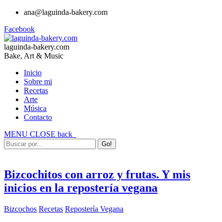
ana@laguinda-bakery.com
Facebook
laguinda-bakery.com
Bake, Art & Music
Inicio
Sobre mi
Recetas
Arte
Música
Contacto
MENU
CLOSE
back
Bizcochitos con arroz y frutas. Y mis
inicios en la repostería vegana
Bizcochos
Recetas
Repostería Vegana