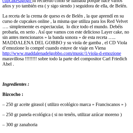
cupcakesagogo
ni recuerdo como se llamaba porque hace varios
años y yo también era ( y sigo siendo ) seguidora de ella, de Belén.
La receta de la crema de queso es de Belén , la que aprendí en su
curso de cupcakes online , la misma que utiliza para los Red Velvet
…. simplememte es espectacular, lo dice todo el mundo. Debéis
probarla, en serio . Así que vamos con este delicioso Layer cake, no
sin antes mencionaros » la banda sonora » de esta receta …..
MADDALENA DEL GOBBO y su viola de gamba , el CD Viola
d’emozione lo compré cuando estuve de viaje en Viena
http://www.maddalenadelgobbo.com/music/1/viola-d-emozione
maravillosa !!!!!!!! sobre todo la parte del compositor Carl Friedich
Abel .
Ingredientes :
Bizcocho :
– 250 gr aceite girasol ( utilizo ecológico marca » Franciscanos » )
– 250 gr panela ecológica ( si no tenéis, utilizar azúcar moreno )
– 300 gr zanahoria