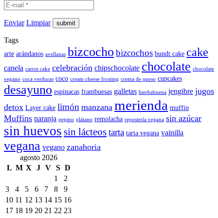
Enviar
Limpiar
Tags
bizcocho
cake
bizcochos
arte
arándanos
bundt cake
avellanas
chocolate
celebración
canela
chipschocolate
carrot cake
chocolate
coco
cupcakes
vegano
coca verduras
cream cheese frosting
crema de queso
desayuno
jugos
galletas
jengibre
espinacas
frambuesas
hierbabuena
merienda
limón
detox
manzana
Layer cake
muffin
Muffins
sin azúcar
naranja
remolacha
pepino
plátano
repostería vegana
sin huevos
sin lácteos
tarta
vainilla
tarta vegana
vegana
zanahoria
vegano
agosto 2026
L
M
X
J
V
S
D
1
2
3
4
5
6
7
8
9
10
11
12
13
14
15
16
17
18
19
20
21
22
23