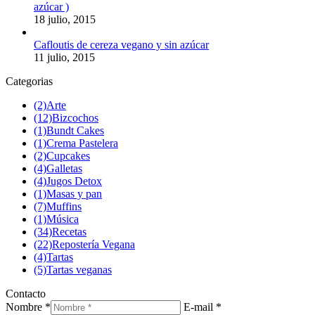
azúcar )
18 julio, 2015
Cafloutis de cereza vegano y sin azúcar
11 julio, 2015
Categorias
(2)
Arte
(12)
Bizcochos
(1)
Bundt Cakes
(1)
Crema Pastelera
(2)
Cupcakes
(4)
Galletas
(4)
Jugos Detox
(1)
Masas y pan
(7)
Muffins
(1)
Música
(34)
Recetas
(22)
Repostería Vegana
(4)
Tartas
(5)
Tartas veganas
Contacto
Nombre *
E-mail *