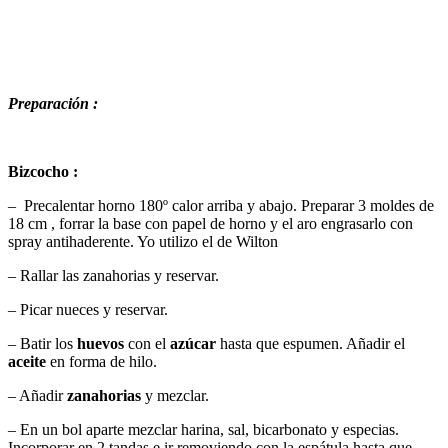
Preparación :
Bizcocho :
– Precalentar horno 180º calor arriba y abajo. Preparar 3 moldes de
18 cm , forrar la base con papel de horno y el aro engrasarlo con
spray antihaderente. Yo utilizo el de Wilton
– Rallar las zanahorias y reservar.
– Picar nueces y reservar.
– Batir los
huevos
con el
azúcar
hasta que espumen. Añadir el
aceite
en forma de hilo.
– Añadir
zanahorias
y mezclar.
– En un bol aparte mezclar harina, sal, bicarbonato y especias.
Incorporar en 2 tandas e ir removiendo con la espátula hasta que