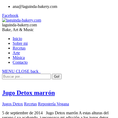
ana@laguinda-bakery.com
Facebook
laguinda-bakery.com
Bake, Art & Music
Inicio
Sobre mi
Recetas
Arte
Música
Contacto
MENU
CLOSE
back
Jugo Detox marrón
Jugos Detox
Recetas
Repostería Vegana
5 de septiembre de 2014 Jugo Detox marrón A estas alturas del
verano ( ya acabando..) reconozco mi adicción a los jugos detox .