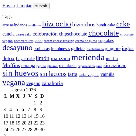
Enviar
Limpiar
Tags
bizcocho
cake
bizcochos
arte
arándanos
bundt cake
avellanas
chocolate
celebración
canela
chipschocolate
carrot cake
chocolate
coco
cupcakes
vegano
coca verduras
cream cheese frosting
crema de queso
desayuno
jugos
galletas
jengibre
espinacas
frambuesas
hierbabuena
merienda
limón
detox
manzana
Layer cake
muffin
Muffins
sin azúcar
naranja
remolacha
pepino
plátano
repostería vegana
sin huevos
sin lácteos
tarta
vainilla
tarta vegana
vegana
zanahoria
vegano
agosto 2026
L
M
X
J
V
S
D
1
2
3
4
5
6
7
8
9
10
11
12
13
14
15
16
17
18
19
20
21
22
23
24
25
26
27
28
29
30