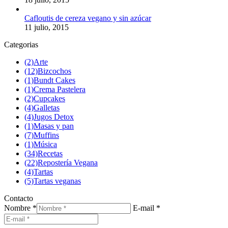
Cafloutis de cereza vegano y sin azúcar
11 julio, 2015
Categorias
(2)
Arte
(12)
Bizcochos
(1)
Bundt Cakes
(1)
Crema Pastelera
(2)
Cupcakes
(4)
Galletas
(4)
Jugos Detox
(1)
Masas y pan
(7)
Muffins
(1)
Música
(34)
Recetas
(22)
Repostería Vegana
(4)
Tartas
(5)
Tartas veganas
Contacto
Nombre *
E-mail *