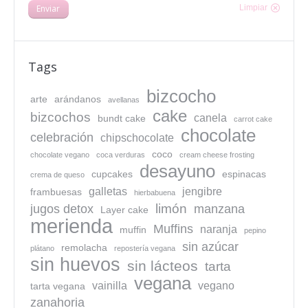
Enviar
Limpiar
Tags
bizcocho
arte
arándanos
avellanas
cake
bizcochos
canela
bundt cake
carrot cake
chocolate
celebración
chipschocolate
coco
chocolate vegano
coca verduras
cream cheese frosting
desayuno
cupcakes
espinacas
crema de queso
galletas
jengibre
frambuesas
hierbabuena
limón
jugos detox
manzana
Layer cake
merienda
Muffins
naranja
muffin
pepino
sin azúcar
remolacha
plátano
repostería vegana
sin huevos
sin lácteos
tarta
vegana
vainilla
vegano
tarta vegana
zanahoria