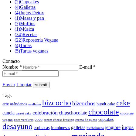
(2)
Cupcakes
(4)
Galletas
(4)
Jugos Detox
(1)
Masas y pan
(7)
Muffins
(1)
Música
(34)
Recetas
(22)
Repostería Vegana
(4)
Tartas
(5)
Tartas veganas
Contacto
Nombre *
E-mail *
Enviar
Limpiar
Tags
bizcocho
cake
bizcochos
arte
arándanos
bundt cake
avellanas
chocolate
celebración
canela
chipschocolate
carrot cake
chocolate
coco
cupcakes
vegano
coca verduras
cream cheese frosting
crema de queso
desayuno
jugos
galletas
jengibre
espinacas
frambuesas
hierbabuena