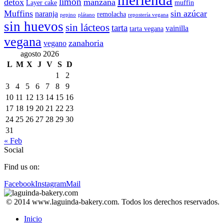
merienda
limón
detox
manzana
Layer cake
muffin
Muffins
sin azúcar
naranja
remolacha
pepino
plátano
repostería vegana
sin huevos
sin lácteos
tarta
vainilla
tarta vegana
vegana
zanahoria
vegano
agosto 2026
L
M
X
J
V
S
D
1
2
3
4
5
6
7
8
9
10
11
12
13
14
15
16
17
18
19
20
21
22
23
24
25
26
27
28
29
30
31
« Feb
Social
Find us on:
Facebook
Instagram
Mail
© 2014 www.laguinda-bakery.com. Todos los derechos reservados.
Inicio