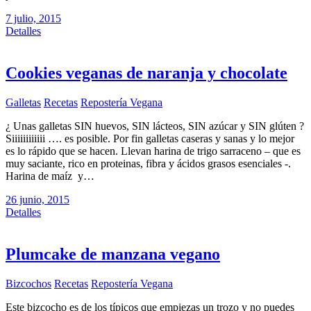
7 julio, 2015
Detalles
Cookies veganas de naranja y chocolate
Galletas
Recetas
Repostería Vegana
¿ Unas galletas SIN huevos, SIN lácteos, SIN azúcar y SIN glúten ?
Siiiiiiiiiiii …. es posible. Por fin galletas caseras y sanas y lo mejor
es lo rápido que se hacen. Llevan harina de trigo sarraceno – que es
muy saciante, rico en proteinas, fibra y ácidos grasos esenciales -.
Harina de maíz y…
26 junio, 2015
Detalles
Plumcake de manzana vegano
Bizcochos
Recetas
Repostería Vegana
Este bizcocho es de los típicos que empiezas un trozo y no puedes