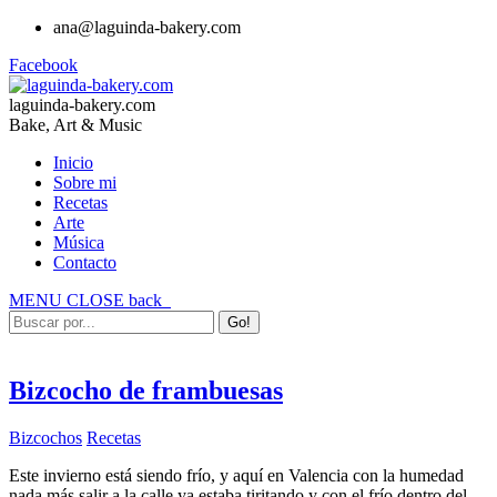
ana@laguinda-bakery.com
Facebook
laguinda-bakery.com
Bake, Art & Music
Inicio
Sobre mi
Recetas
Arte
Música
Contacto
MENU
CLOSE
back
Bizcocho de frambuesas
Bizcochos
Recetas
Este invierno está siendo frío, y aquí en Valencia con la humedad
nada más salir a la calle ya estaba tiritando y con el frío dentro del