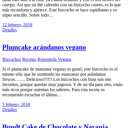
cuerpo. Así que un thé calentito con un bizcocho casero, es lo que
más reconforta y apetece. Este bizcocho se hace rapidísimo y es
súper sencillo. Sobre todo…
12 febrero, 2018
Detalles
Plumcake arándanos vegano
Bizcochos
Recetas
Repostería Vegana
Si el plumcake de manzana vegano os gustó, este bizcocho es el
mismo sólo que he sustituido las manzanas por arándanos
frescos……. Delicioso!!!!!! Los bizcochos con fruta son mis
favoritos, porque quedan muy jugosos. Y de un día para otro, están
más ricos porque asientan los sabores. Para esta receta os
recomiendo escuchar el último…
3 febrero, 2018
Detalles
Bundt Cake de Chocolate y Naranja