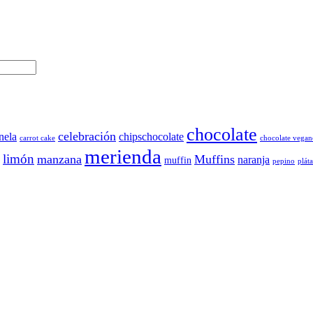
chocolate
celebración
nela
chipschocolate
carrot cake
chocolate vegan
merienda
limón
manzana
Muffins
naranja
muffin
pepino
plát