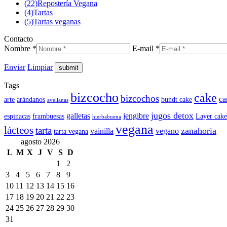
(22)
Repostería Vegana
(4)
Tartas
(5)
Tartas veganas
Contacto
Nombre *
E-mail *
Enviar
Limpiar
Tags
bizcocho
cake
bizcochos
ca
arte
arándanos
bundt cake
avellanas
jugos detox
galletas
jengibre
espinacas
frambuesas
Layer cake
hierbabuena
vegana
lácteos
tarta
zanahoria
vainilla
vegano
tarta vegana
agosto 2026
L
M
X
J
V
S
D
1
2
3
4
5
6
7
8
9
10
11
12
13
14
15
16
17
18
19
20
21
22
23
24
25
26
27
28
29
30
31