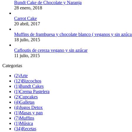
Bundt Cake de Chocolate y Naranja
28 enero, 2018
Carrot Cake
20 abril, 2017
Muffins de frambuesa y chocolate blanco ( veganos y sin azúca
18 julio, 2015
Cafloutis de cereza vegano y sin azúcar
11 julio, 2015
Categorias
(2)
Arte
(12)
Bizcochos
(1)
Bundt Cakes
(1)
Crema Pastelera
(2)
Cupcakes
(4)
Galletas
(4)
Jugos Detox
(1)
Masas y pan
(7)
Muffins
(1)
Música
(34)
Recetas