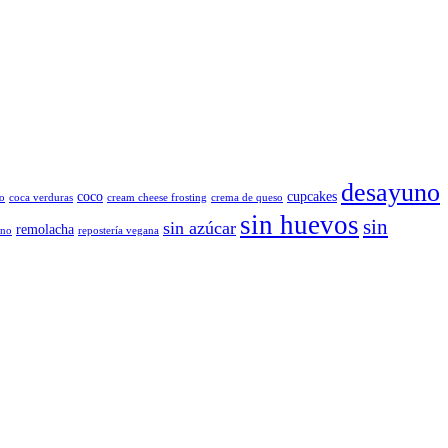
desayuno
coco
cupcakes
o
coca verduras
cream cheese frosting
crema de queso
sin huevos
sin
sin azúcar
remolacha
ano
repostería vegana