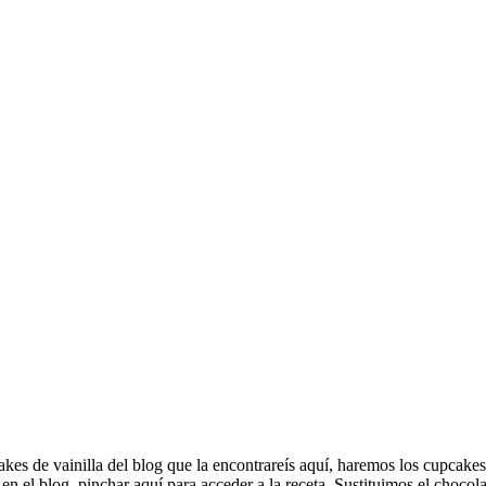
akes de vainilla del blog que la encontrareís aquí, haremos los cupcake
n el blog, pinchar aquí para acceder a la receta. Sustituimos el choco