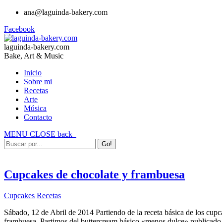
ana@laguinda-bakery.com
Facebook
laguinda-bakery.com
Bake, Art & Music
Inicio
Sobre mi
Recetas
Arte
Música
Contacto
MENU
CLOSE
back
Cupcakes de chocolate y frambuesa
Cupcakes
Recetas
Sábado, 12 de Abril de 2014 Partiendo de la receta básica de los cupc
frambuesa. Partimos del buttercream básico «menos dulce» publicado e