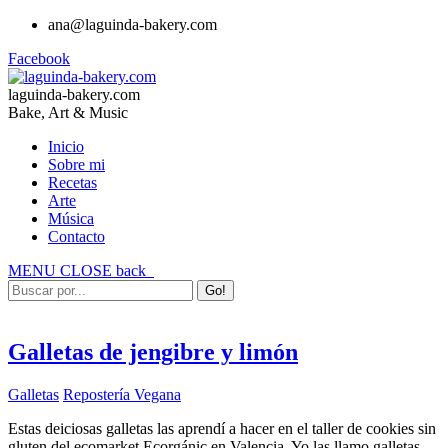
ana@laguinda-bakery.com
Facebook
laguinda-bakery.com
Bake, Art & Music
Inicio
Sobre mi
Recetas
Arte
Música
Contacto
MENU
CLOSE
back
Galletas de jengibre y limón
Galletas
Repostería Vegana
Estas deiciosas galletas las aprendí a hacer en el taller de cookies sin
gluten del ecomarket Ecorgánic en Valencia. Yo las llamo galletas