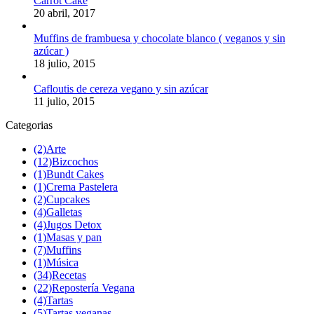
Carrot Cake
20 abril, 2017
Muffins de frambuesa y chocolate blanco ( veganos y sin
azúcar )
18 julio, 2015
Cafloutis de cereza vegano y sin azúcar
11 julio, 2015
Categorias
(2)
Arte
(12)
Bizcochos
(1)
Bundt Cakes
(1)
Crema Pastelera
(2)
Cupcakes
(4)
Galletas
(4)
Jugos Detox
(1)
Masas y pan
(7)
Muffins
(1)
Música
(34)
Recetas
(22)
Repostería Vegana
(4)
Tartas
(5)
Tartas veganas