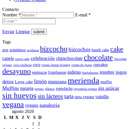
Contacto
Nombre *
E-mail *
Enviar
Limpiar
Tags
bizcocho
cake
bizcochos
arte
arándanos
bundt cake
avellanas
chocolate
celebración
canela
chipschocolate
carrot cake
chocolate
coco
cupcakes
vegano
coca verduras
cream cheese frosting
crema de queso
desayuno
jugos
galletas
jengibre
espinacas
frambuesas
hierbabuena
merienda
limón
detox
manzana
Layer cake
muffin
Muffins
sin azúcar
naranja
remolacha
pepino
plátano
repostería vegana
sin huevos
sin lácteos
tarta
vainilla
tarta vegana
vegana
zanahoria
vegano
agosto 2026
L
M
X
J
V
S
D
1
2