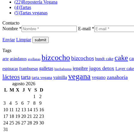
(22)
Repostería Vegana
(4)
Tartas
(5)
Tartas veganas
Contacto
Nombre *
E-mail *
Enviar
Limpiar
Tags
bizcocho
cake
bizcochos
ca
arte
arándanos
bundt cake
avellanas
jugos detox
galletas
jengibre
espinacas
frambuesas
Layer cake
hierbabuena
vegana
lácteos
tarta
zanahoria
vainilla
vegano
tarta vegana
agosto 2026
L
M
X
J
V
S
D
1
2
3
4
5
6
7
8
9
10
11
12
13
14
15
16
17
18
19
20
21
22
23
24
25
26
27
28
29
30
31