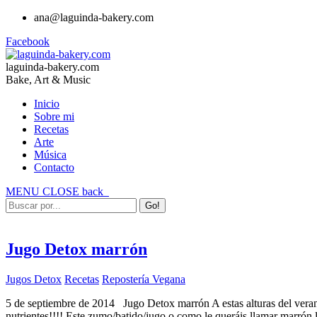
ana@laguinda-bakery.com
Facebook
laguinda-bakery.com
Bake, Art & Music
Inicio
Sobre mi
Recetas
Arte
Música
Contacto
MENU
CLOSE
back
Jugo Detox marrón
Jugos Detox
Recetas
Repostería Vegana
5 de septiembre de 2014 Jugo Detox marrón A estas alturas del verano
nutrientes!!!! Este zumo/batido/jugo o como le queráis llamar marrón