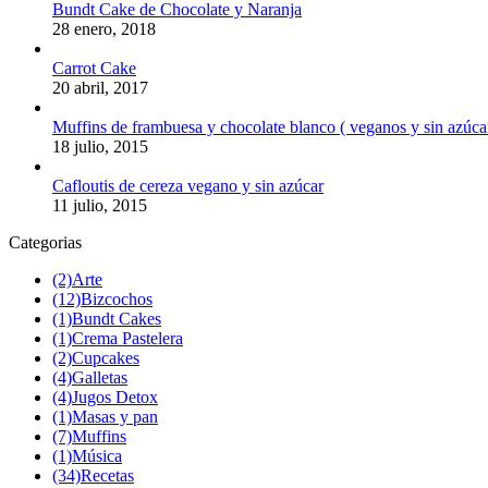
Bundt Cake de Chocolate y Naranja
28 enero, 2018
Carrot Cake
20 abril, 2017
Muffins de frambuesa y chocolate blanco ( veganos y sin azúca
18 julio, 2015
Cafloutis de cereza vegano y sin azúcar
11 julio, 2015
Categorias
(2)
Arte
(12)
Bizcochos
(1)
Bundt Cakes
(1)
Crema Pastelera
(2)
Cupcakes
(4)
Galletas
(4)
Jugos Detox
(1)
Masas y pan
(7)
Muffins
(1)
Música
(34)
Recetas