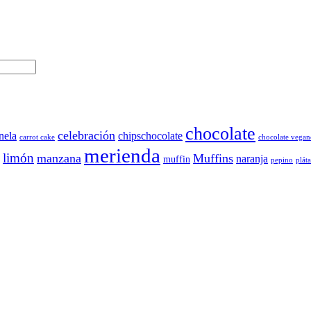
chocolate
celebración
nela
chipschocolate
carrot cake
chocolate vegan
merienda
limón
manzana
Muffins
naranja
muffin
pepino
plát