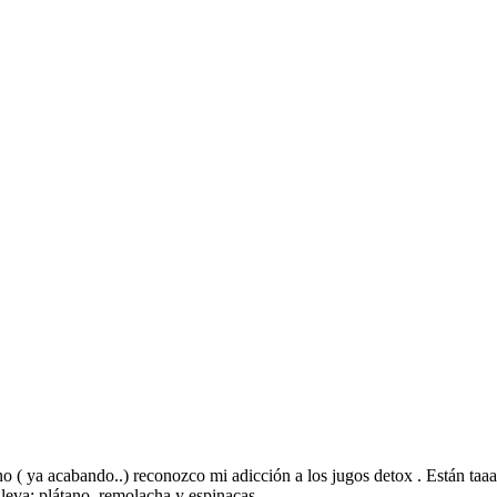
 ( ya acabando..) reconozco mi adicción a los jugos detox . Están taa
 lleva: plátano, remolacha y espinacas.…