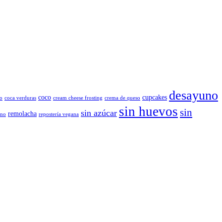
desayuno
coco
cupcakes
o
coca verduras
cream cheese frosting
crema de queso
sin huevos
sin
sin azúcar
remolacha
ano
repostería vegana