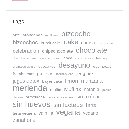
Tags
bizcocho
arte
arándanos
avellanas
cake
bizcochos
canela
bundt cake
carrot cake
chocolate
celebración
chipschocolate
coco
chocolate vegano
coca verduras
cream cheese frosting
desayuno
cupcakes
espinacas
crema de queso
galletas
jengibre
frambuesas
hierbabuena
limón
jugos detox
manzana
Layer cake
merienda
Muffins
naranja
muffin
pepino
sin azúcar
remolacha
plátano
repostería vegana
sin huevos
sin lácteos
tarta
vegana
vainilla
vegano
tarta vegana
zanahoria