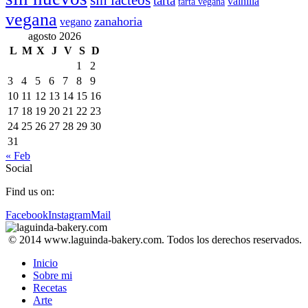
sin lácteos
tarta
vainilla
tarta vegana
vegana
zanahoria
vegano
agosto 2026
L
M
X
J
V
S
D
1
2
3
4
5
6
7
8
9
10
11
12
13
14
15
16
17
18
19
20
21
22
23
24
25
26
27
28
29
30
31
« Feb
Social
Find us on:
Facebook
Instagram
Mail
© 2014 www.laguinda-bakery.com. Todos los derechos reservados.
Inicio
Sobre mi
Recetas
Arte