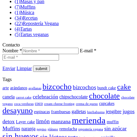
(1)
Masas y pan
(7)
Muffins
(1)
Música
(34)
Recetas
(22)
Repostería Vegana
(4)
Tartas
(5)
Tartas veganas
Contacto
Nombre *
E-mail *
Enviar
Limpiar
Tags
bizcocho
cake
bizcochos
arte
arándanos
bundt cake
avellanas
chocolate
celebración
canela
chipschocolate
carrot cake
chocolate
coco
cupcakes
vegano
coca verduras
cream cheese frosting
crema de queso
desayuno
jugos
galletas
jengibre
espinacas
frambuesas
hierbabuena
merienda
limón
detox
manzana
Layer cake
muffin
Muffins
sin azúcar
naranja
remolacha
pepino
plátano
repostería vegana
sin huevos