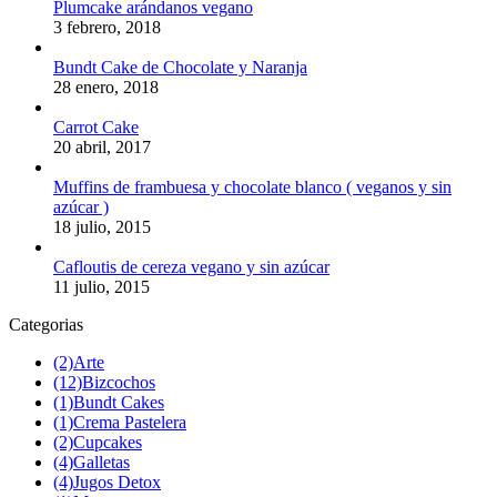
Plumcake arándanos vegano
3 febrero, 2018
Bundt Cake de Chocolate y Naranja
28 enero, 2018
Carrot Cake
20 abril, 2017
Muffins de frambuesa y chocolate blanco ( veganos y sin
azúcar )
18 julio, 2015
Cafloutis de cereza vegano y sin azúcar
11 julio, 2015
Categorias
(2)
Arte
(12)
Bizcochos
(1)
Bundt Cakes
(1)
Crema Pastelera
(2)
Cupcakes
(4)
Galletas
(4)
Jugos Detox