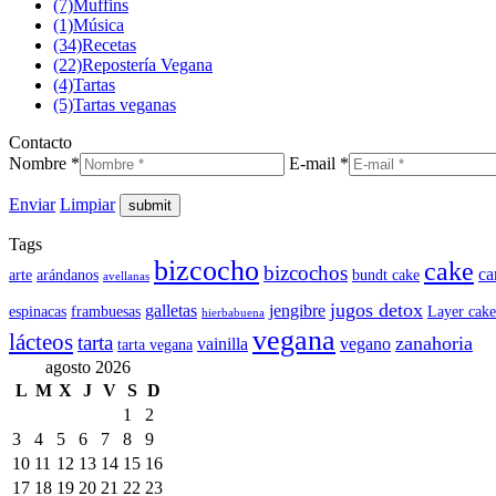
(7)
Muffins
(1)
Música
(34)
Recetas
(22)
Repostería Vegana
(4)
Tartas
(5)
Tartas veganas
Contacto
Nombre *
E-mail *
Enviar
Limpiar
Tags
bizcocho
cake
bizcochos
ca
arte
arándanos
bundt cake
avellanas
jugos detox
galletas
jengibre
espinacas
frambuesas
Layer cake
hierbabuena
vegana
lácteos
tarta
zanahoria
vainilla
vegano
tarta vegana
agosto 2026
L
M
X
J
V
S
D
1
2
3
4
5
6
7
8
9
10
11
12
13
14
15
16
17
18
19
20
21
22
23