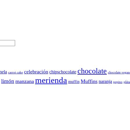
chocolate
celebración
nela
chipschocolate
carrot cake
chocolate vegan
merienda
limón
manzana
Muffins
naranja
muffin
pepino
plát