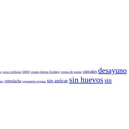
desayuno
coco
cupcakes
o
coca verduras
cream cheese frosting
crema de queso
sin huevos
sin
sin azúcar
remolacha
ano
repostería vegana