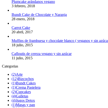
Plumcake arándanos vegano
3 febrero, 2018
Bundt Cake de Chocolate y Naranja
28 enero, 2018
Carrot Cake
20 abril, 2017
Muffins de frambuesa y chocolate blanco ( veganos y sin azúca
18 julio, 2015
Cafloutis de cereza vegano y sin azúcar
11 julio, 2015
Categorias
(2)
Arte
(12)
Bizcochos
(1)
Bundt Cakes
(1)
Crema Pastelera
(2)
Cupcakes
(4)
Galletas
(4)
Jugos Detox
(1)
Masas y pan