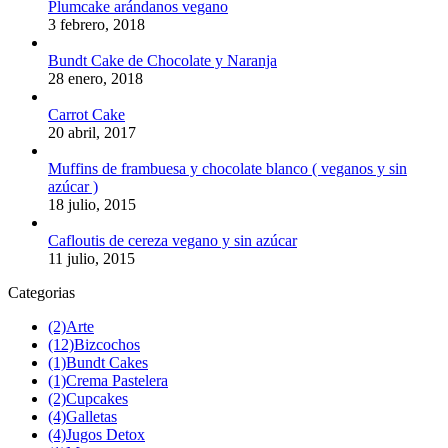
Plumcake arándanos vegano
3 febrero, 2018
Bundt Cake de Chocolate y Naranja
28 enero, 2018
Carrot Cake
20 abril, 2017
Muffins de frambuesa y chocolate blanco ( veganos y sin
azúcar )
18 julio, 2015
Cafloutis de cereza vegano y sin azúcar
11 julio, 2015
Categorias
(2)
Arte
(12)
Bizcochos
(1)
Bundt Cakes
(1)
Crema Pastelera
(2)
Cupcakes
(4)
Galletas
(4)
Jugos Detox