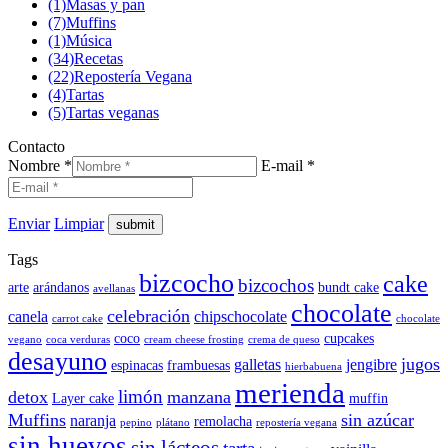
(1)
Masas y pan
(7)
Muffins
(1)
Música
(34)
Recetas
(22)
Repostería Vegana
(4)
Tartas
(5)
Tartas veganas
Contacto
Nombre *
E-mail *
Enviar
Limpiar
Tags
bizcocho
cake
bizcochos
arte
arándanos
bundt cake
avellanas
chocolate
celebración
canela
chipschocolate
carrot cake
chocolate
coco
cupcakes
vegano
coca verduras
cream cheese frosting
crema de queso
desayuno
jugos
galletas
jengibre
espinacas
frambuesas
hierbabuena
merienda
limón
detox
manzana
Layer cake
muffin
Muffins
sin azúcar
naranja
remolacha
pepino
plátano
repostería vegana
sin huevos