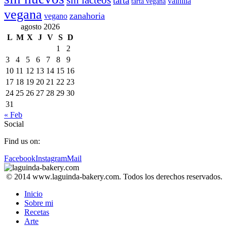
sin lácteos
tarta
vainilla
tarta vegana
vegana
zanahoria
vegano
agosto 2026
L
M
X
J
V
S
D
1
2
3
4
5
6
7
8
9
10
11
12
13
14
15
16
17
18
19
20
21
22
23
24
25
26
27
28
29
30
31
« Feb
Social
Find us on:
Facebook
Instagram
Mail
© 2014 www.laguinda-bakery.com. Todos los derechos reservados.
Inicio
Sobre mi
Recetas
Arte