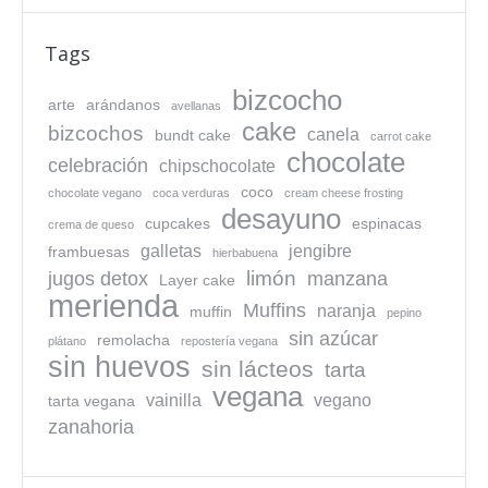
Tags
bizcocho
arte
arándanos
avellanas
cake
bizcochos
canela
bundt cake
carrot cake
chocolate
celebración
chipschocolate
coco
chocolate vegano
coca verduras
cream cheese frosting
desayuno
cupcakes
espinacas
crema de queso
galletas
jengibre
frambuesas
hierbabuena
limón
jugos detox
manzana
Layer cake
merienda
Muffins
naranja
muffin
pepino
sin azúcar
remolacha
plátano
repostería vegana
sin huevos
sin lácteos
tarta
vegana
vainilla
vegano
tarta vegana
zanahoria