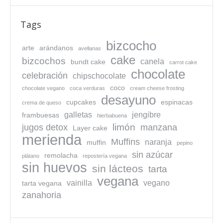
Tags
bizcocho
arte
arándanos
avellanas
cake
bizcochos
canela
bundt cake
carrot cake
chocolate
celebración
chipschocolate
coco
chocolate vegano
coca verduras
cream cheese frosting
desayuno
cupcakes
espinacas
crema de queso
galletas
jengibre
frambuesas
hierbabuena
limón
jugos detox
manzana
Layer cake
merienda
Muffins
naranja
muffin
pepino
sin azúcar
remolacha
plátano
repostería vegana
sin huevos
sin lácteos
tarta
vegana
vainilla
vegano
tarta vegana
zanahoria