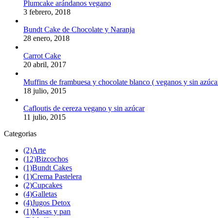
Plumcake arándanos vegano
3 febrero, 2018
Bundt Cake de Chocolate y Naranja
28 enero, 2018
Carrot Cake
20 abril, 2017
Muffins de frambuesa y chocolate blanco ( veganos y sin azúca
18 julio, 2015
Cafloutis de cereza vegano y sin azúcar
11 julio, 2015
Categorias
(2)
Arte
(12)
Bizcochos
(1)
Bundt Cakes
(1)
Crema Pastelera
(2)
Cupcakes
(4)
Galletas
(4)
Jugos Detox
(1)
Masas y pan