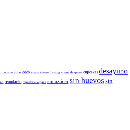
desayuno
coco
cupcakes
o
coca verduras
cream cheese frosting
crema de queso
sin huevos
sin
sin azúcar
remolacha
ano
repostería vegana