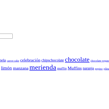
chocolate
celebración
nela
chipschocolate
carrot cake
chocolate vegan
merienda
limón
manzana
Muffins
naranja
muffin
pepino
plát