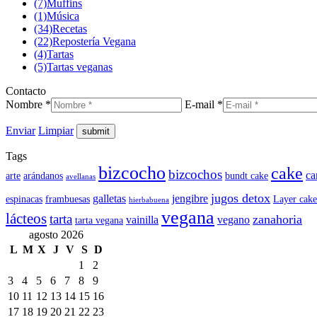
(7)
Muffins
(1)
Música
(34)
Recetas
(22)
Repostería Vegana
(4)
Tartas
(5)
Tartas veganas
Contacto
Nombre *
E-mail *
Enviar
Limpiar
Tags
bizcocho
cake
bizcochos
ca
arte
arándanos
bundt cake
avellanas
jugos detox
galletas
jengibre
espinacas
frambuesas
Layer cake
hierbabuena
vegana
lácteos
tarta
zanahoria
vainilla
vegano
tarta vegana
agosto 2026
L
M
X
J
V
S
D
1
2
3
4
5
6
7
8
9
10
11
12
13
14
15
16
17
18
19
20
21
22
23