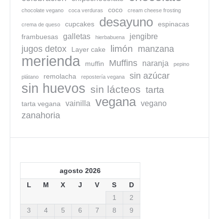
coco
chocolate vegano
coca verduras
cream cheese frosting
desayuno
cupcakes
espinacas
crema de queso
galletas
jengibre
frambuesas
hierbabuena
limón
jugos detox
manzana
Layer cake
merienda
Muffins
naranja
muffin
pepino
sin azúcar
remolacha
plátano
repostería vegana
sin huevos
sin lácteos
tarta
vegana
vainilla
vegano
tarta vegana
zanahoria
agosto 2026
L
M
X
J
V
S
D
1
2
3
4
5
6
7
8
9