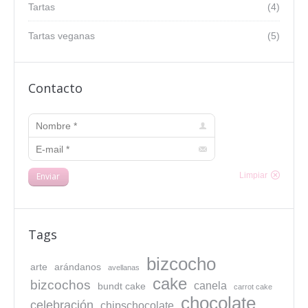
Tartas
(4)
Tartas veganas
(5)
Contacto
Nombre *
E-mail *
Enviar
Limpiar
Tags
bizcocho
arte
arándanos
avellanas
cake
bizcochos
canela
bundt cake
carrot cake
chocolate
celebración
chipschocolate