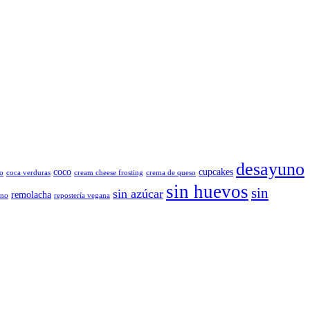
desayuno
coco
cupcakes
o
coca verduras
cream cheese frosting
crema de queso
sin huevos
sin
sin azúcar
remolacha
ano
repostería vegana