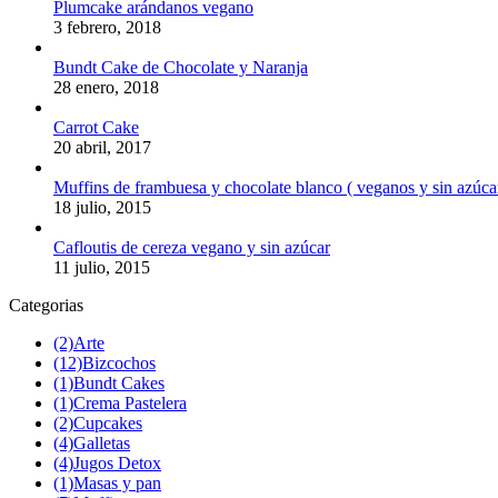
Plumcake arándanos vegano
3 febrero, 2018
Bundt Cake de Chocolate y Naranja
28 enero, 2018
Carrot Cake
20 abril, 2017
Muffins de frambuesa y chocolate blanco ( veganos y sin azúca
18 julio, 2015
Cafloutis de cereza vegano y sin azúcar
11 julio, 2015
Categorias
(2)
Arte
(12)
Bizcochos
(1)
Bundt Cakes
(1)
Crema Pastelera
(2)
Cupcakes
(4)
Galletas
(4)
Jugos Detox
(1)
Masas y pan