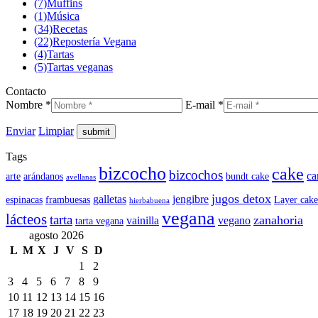
(7)
Muffins
(1)
Música
(34)
Recetas
(22)
Repostería Vegana
(4)
Tartas
(5)
Tartas veganas
Contacto
Nombre *
E-mail *
Enviar
Limpiar
Tags
bizcocho
cake
bizcochos
ca
arte
arándanos
bundt cake
avellanas
jugos detox
galletas
jengibre
espinacas
frambuesas
Layer cake
hierbabuena
vegana
lácteos
tarta
zanahoria
vainilla
vegano
tarta vegana
agosto 2026
L
M
X
J
V
S
D
1
2
3
4
5
6
7
8
9
10
11
12
13
14
15
16
17
18
19
20
21
22
23