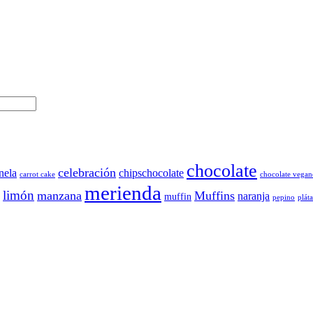
chocolate
celebración
nela
chipschocolate
carrot cake
chocolate vegan
merienda
limón
manzana
Muffins
naranja
muffin
pepino
plát