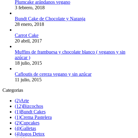
Plumcake arándanos vegano
3 febrero, 2018
Bundt Cake de Chocolate y Naranja
28 enero, 2018
Carrot Cake
20 abril, 2017
Muffins de frambuesa y chocolate blanco ( veganos y sin
azúcar )
18 julio, 2015
Cafloutis de cereza vegano y sin azúcar
11 julio, 2015
Categorias
(2)
Arte
(12)
Bizcochos
(1)
Bundt Cakes
(1)
Crema Pastelera
(2)
Cupcakes
(4)
Galletas
(4)
Jugos Detox