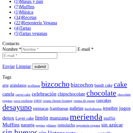
(1)
Masas y pan
(7)
Muffins
(1)
Música
(34)
Recetas
(22)
Repostería Vegana
(4)
Tartas
(5)
Tartas veganas
Contacto
Nombre *
E-mail *
Enviar
Limpiar
Tags
bizcocho
cake
bizcochos
arte
arándanos
bundt cake
avellanas
chocolate
celebración
canela
chipschocolate
carrot cake
chocolate
coco
cupcakes
vegano
coca verduras
cream cheese frosting
crema de queso
desayuno
jugos
galletas
jengibre
espinacas
frambuesas
hierbabuena
merienda
limón
detox
manzana
Layer cake
muffin
Muffins
sin azúcar
naranja
remolacha
pepino
plátano
repostería vegana
sin huevos