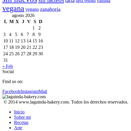
sin lácteos
tarta
vainilla
tarta vegana
vegana
zanahoria
vegano
agosto 2026
L
M
X
J
V
S
D
1
2
3
4
5
6
7
8
9
10
11
12
13
14
15
16
17
18
19
20
21
22
23
24
25
26
27
28
29
30
31
« Feb
Social
Find us on:
Facebook
Instagram
Mail
© 2014 www.laguinda-bakery.com. Todos los derechos reservados.
Inicio
Sobre mi
Recetas
Arte