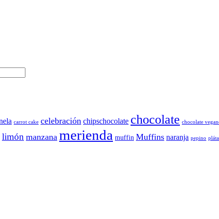
chocolate
celebración
nela
chipschocolate
carrot cake
chocolate vegan
merienda
limón
manzana
Muffins
naranja
muffin
pepino
plát