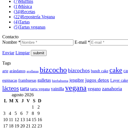
(7)
Muffins
(1)
Música
(34)
Recetas
(22)
Repostería Vegana
(4)
Tartas
(5)
Tartas veganas
Contacto
Nombre *
E-mail *
Enviar
Limpiar
Tags
bizcocho
cake
bizcochos
ca
arte
arándanos
bundt cake
avellanas
jugos detox
galletas
jengibre
espinacas
frambuesas
Layer cake
hierbabuena
vegana
lácteos
tarta
zanahoria
vainilla
vegano
tarta vegana
agosto 2026
L
M
X
J
V
S
D
1
2
3
4
5
6
7
8
9
10
11
12
13
14
15
16
17
18
19
20
21
22
23