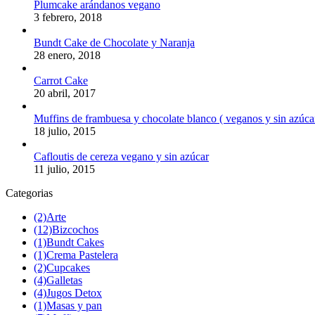
Plumcake arándanos vegano
3 febrero, 2018
Bundt Cake de Chocolate y Naranja
28 enero, 2018
Carrot Cake
20 abril, 2017
Muffins de frambuesa y chocolate blanco ( veganos y sin azúca
18 julio, 2015
Cafloutis de cereza vegano y sin azúcar
11 julio, 2015
Categorias
(2)
Arte
(12)
Bizcochos
(1)
Bundt Cakes
(1)
Crema Pastelera
(2)
Cupcakes
(4)
Galletas
(4)
Jugos Detox
(1)
Masas y pan