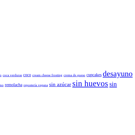
desayuno
coco
cupcakes
o
coca verduras
cream cheese frosting
crema de queso
sin huevos
sin
sin azúcar
remolacha
ano
repostería vegana