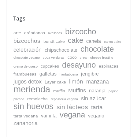
Tags
bizcocho
arte
arándanos
avellanas
cake
bizcochos
canela
bundt cake
carrot cake
chocolate
celebración
chipschocolate
coco
chocolate vegano
coca verduras
cream cheese frosting
desayuno
cupcakes
espinacas
crema de queso
galletas
jengibre
frambuesas
hierbabuena
limón
jugos detox
manzana
Layer cake
merienda
Muffins
naranja
muffin
pepino
sin azúcar
remolacha
plátano
repostería vegana
sin huevos
sin lácteos
tarta
vegana
vainilla
vegano
tarta vegana
zanahoria