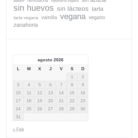
sin azúcar
remolacha
plátano
repostería vegana
sin huevos
sin lácteos
tarta
vegana
vainilla
vegano
tarta vegana
zanahoria
agosto 2026
L
M
X
J
V
S
D
1
2
3
4
5
6
7
8
9
10
11
12
13
14
15
16
17
18
19
20
21
22
23
24
25
26
27
28
29
30
31
« Feb