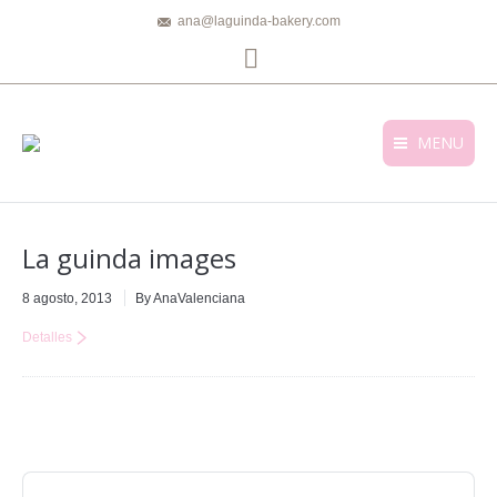
ana@laguinda-bakery.com
Facebook
MENU
La guinda images
8 agosto, 2013
By AnaValenciana
Detalles