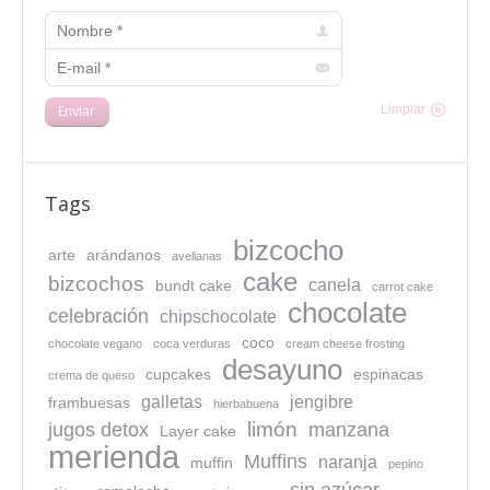
Nombre *
E-mail *
Enviar
Limpiar
Tags
bizcocho
arte
arándanos
avellanas
cake
bizcochos
canela
bundt cake
carrot cake
chocolate
celebración
chipschocolate
coco
chocolate vegano
coca verduras
cream cheese frosting
desayuno
cupcakes
espinacas
crema de queso
galletas
jengibre
frambuesas
hierbabuena
limón
jugos detox
manzana
Layer cake
merienda
Muffins
naranja
muffin
pepino