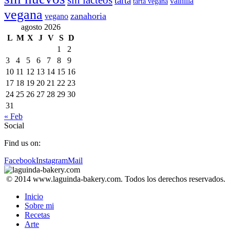
sin lácteos
tarta
vainilla
tarta vegana
vegana
zanahoria
vegano
agosto 2026
L
M
X
J
V
S
D
1
2
3
4
5
6
7
8
9
10
11
12
13
14
15
16
17
18
19
20
21
22
23
24
25
26
27
28
29
30
31
« Feb
Social
Find us on:
Facebook
Instagram
Mail
© 2014 www.laguinda-bakery.com. Todos los derechos reservados.
Inicio
Sobre mi
Recetas
Arte