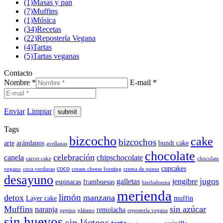
(1)
Masas y pan
(7)
Muffins
(1)
Música
(34)
Recetas
(22)
Repostería Vegana
(4)
Tartas
(5)
Tartas veganas
Contacto
Nombre *
E-mail *
Enviar
Limpiar
Tags
bizcocho
cake
bizcochos
arte
arándanos
bundt cake
avellanas
chocolate
celebración
canela
chipschocolate
carrot cake
chocolate
coco
cupcakes
vegano
coca verduras
cream cheese frosting
crema de queso
desayuno
jugos
galletas
jengibre
espinacas
frambuesas
hierbabuena
merienda
limón
detox
manzana
Layer cake
muffin
Muffins
sin azúcar
naranja
remolacha
pepino
plátano
repostería vegana
sin huevos