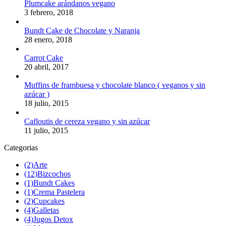
Plumcake arándanos vegano
3 febrero, 2018
Bundt Cake de Chocolate y Naranja
28 enero, 2018
Carrot Cake
20 abril, 2017
Muffins de frambuesa y chocolate blanco ( veganos y sin
azúcar )
18 julio, 2015
Cafloutis de cereza vegano y sin azúcar
11 julio, 2015
Categorias
(2)
Arte
(12)
Bizcochos
(1)
Bundt Cakes
(1)
Crema Pastelera
(2)
Cupcakes
(4)
Galletas
(4)
Jugos Detox