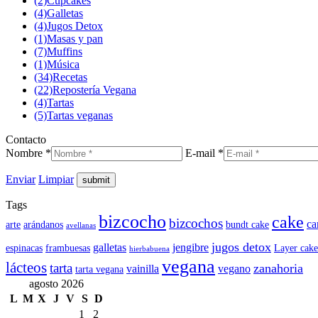
(2)
Cupcakes
(4)
Galletas
(4)
Jugos Detox
(1)
Masas y pan
(7)
Muffins
(1)
Música
(34)
Recetas
(22)
Repostería Vegana
(4)
Tartas
(5)
Tartas veganas
Contacto
Nombre *
E-mail *
Enviar
Limpiar
Tags
bizcocho
cake
bizcochos
ca
arte
arándanos
bundt cake
avellanas
jugos detox
galletas
jengibre
espinacas
frambuesas
Layer cake
hierbabuena
vegana
lácteos
tarta
zanahoria
vainilla
vegano
tarta vegana
agosto 2026
L
M
X
J
V
S
D
1
2