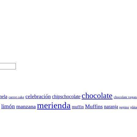
chocolate
celebración
nela
chipschocolate
carrot cake
chocolate vegan
merienda
limón
manzana
Muffins
naranja
muffin
pepino
plát