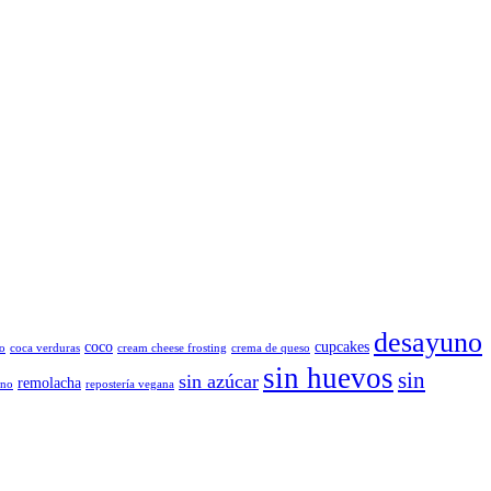
desayuno
coco
cupcakes
o
coca verduras
cream cheese frosting
crema de queso
sin huevos
sin
sin azúcar
remolacha
ano
repostería vegana