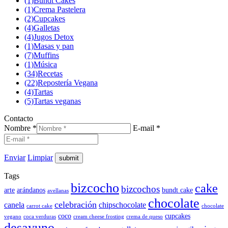
(1)
Bundt Cakes
(1)
Crema Pastelera
(2)
Cupcakes
(4)
Galletas
(4)
Jugos Detox
(1)
Masas y pan
(7)
Muffins
(1)
Música
(34)
Recetas
(22)
Repostería Vegana
(4)
Tartas
(5)
Tartas veganas
Contacto
Nombre *
E-mail *
Enviar
Limpiar
Tags
bizcocho
cake
bizcochos
arte
arándanos
bundt cake
avellanas
chocolate
celebración
canela
chipschocolate
carrot cake
chocolate
coco
cupcakes
vegano
coca verduras
cream cheese frosting
crema de queso
desayuno