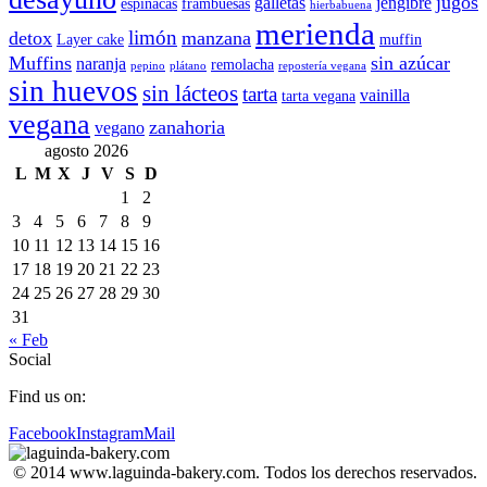
jugos
galletas
jengibre
espinacas
frambuesas
hierbabuena
merienda
limón
detox
manzana
Layer cake
muffin
Muffins
sin azúcar
naranja
remolacha
pepino
plátano
repostería vegana
sin huevos
sin lácteos
tarta
vainilla
tarta vegana
vegana
zanahoria
vegano
agosto 2026
L
M
X
J
V
S
D
1
2
3
4
5
6
7
8
9
10
11
12
13
14
15
16
17
18
19
20
21
22
23
24
25
26
27
28
29
30
31
« Feb
Social
Find us on:
Facebook
Instagram
Mail
© 2014 www.laguinda-bakery.com. Todos los derechos reservados.