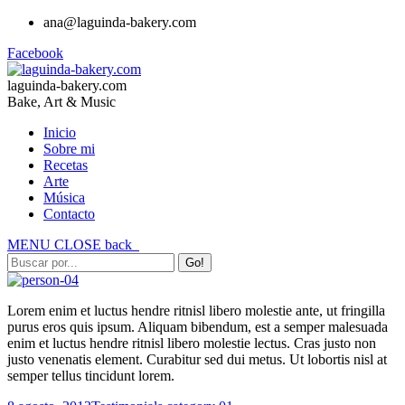
ana@laguinda-bakery.com
Facebook
laguinda-bakery.com
Bake, Art & Music
Inicio
Sobre mi
Recetas
Arte
Música
Contacto
MENU
CLOSE
back
Lorem enim et luctus hendre ritnisl libero molestie ante, ut fringilla
purus eros quis ipsum. Aliquam bibendum, est a semper malesuada
enim et luctus hendre ritnisl libero molestie lectus. Cras justo non
justo venenatis element. Curabitur sed dui metus. Ut lobortis nisl at
semper tellus tincidunt lorem.