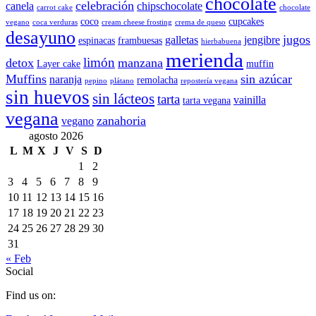
chocolate
celebración
canela
chipschocolate
carrot cake
chocolate
coco
cupcakes
vegano
coca verduras
cream cheese frosting
crema de queso
desayuno
jugos
galletas
jengibre
espinacas
frambuesas
hierbabuena
merienda
limón
detox
manzana
Layer cake
muffin
Muffins
sin azúcar
naranja
remolacha
pepino
plátano
repostería vegana
sin huevos
sin lácteos
tarta
vainilla
tarta vegana
vegana
zanahoria
vegano
agosto 2026
L
M
X
J
V
S
D
1
2
3
4
5
6
7
8
9
10
11
12
13
14
15
16
17
18
19
20
21
22
23
24
25
26
27
28
29
30
31
« Feb
Social
Find us on: