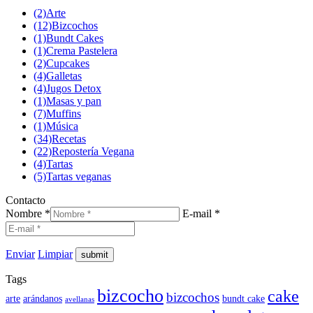
(2)
Arte
(12)
Bizcochos
(1)
Bundt Cakes
(1)
Crema Pastelera
(2)
Cupcakes
(4)
Galletas
(4)
Jugos Detox
(1)
Masas y pan
(7)
Muffins
(1)
Música
(34)
Recetas
(22)
Repostería Vegana
(4)
Tartas
(5)
Tartas veganas
Contacto
Nombre *
E-mail *
Enviar
Limpiar
Tags
bizcocho
cake
bizcochos
arte
arándanos
bundt cake
avellanas