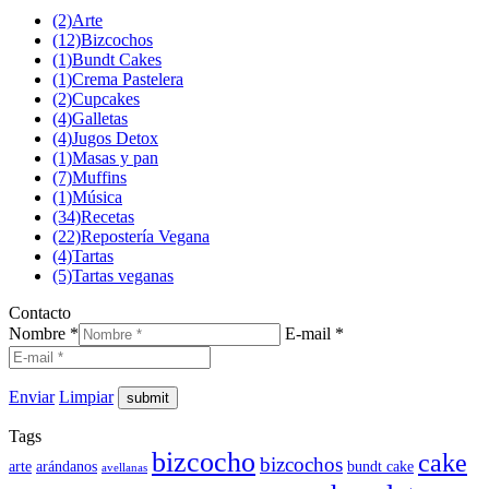
(2)
Arte
(12)
Bizcochos
(1)
Bundt Cakes
(1)
Crema Pastelera
(2)
Cupcakes
(4)
Galletas
(4)
Jugos Detox
(1)
Masas y pan
(7)
Muffins
(1)
Música
(34)
Recetas
(22)
Repostería Vegana
(4)
Tartas
(5)
Tartas veganas
Contacto
Nombre *
E-mail *
Enviar
Limpiar
Tags
bizcocho
cake
bizcochos
arte
arándanos
bundt cake
avellanas