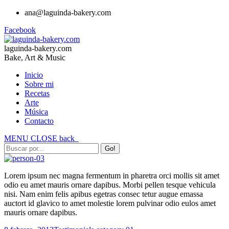
ana@laguinda-bakery.com
Facebook
laguinda-bakery.com
Bake, Art & Music
Inicio
Sobre mi
Recetas
Arte
Música
Contacto
MENU
CLOSE
back
Lorem ipsum nec magna fermentum in pharetra orci mollis sit amet
odio eu amet mauris ornare dapibus. Morbi pellen tesque vehicula
nisi. Nam enim felis apibus egetras consec tetur augue emassa
auctort id glavico to amet molestie lorem pulvinar odio eulos amet
mauris ornare dapibus.