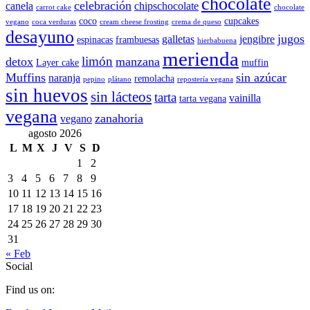
chocolate
celebración
canela
chipschocolate
carrot cake
chocolate
coco
cupcakes
vegano
coca verduras
cream cheese frosting
crema de queso
desayuno
jugos
galletas
jengibre
espinacas
frambuesas
hierbabuena
merienda
limón
detox
manzana
Layer cake
muffin
Muffins
sin azúcar
naranja
remolacha
pepino
plátano
repostería vegana
sin huevos
sin lácteos
tarta
vainilla
tarta vegana
vegana
zanahoria
vegano
agosto 2026
L
M
X
J
V
S
D
1
2
3
4
5
6
7
8
9
10
11
12
13
14
15
16
17
18
19
20
21
22
23
24
25
26
27
28
29
30
31
« Feb
Social
Find us on: