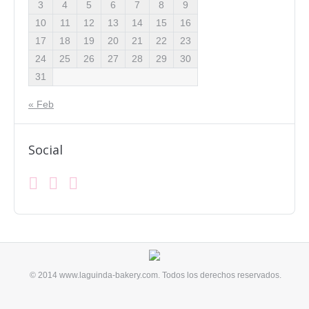
3
4
5
6
7
8
9
10
11
12
13
14
15
16
17
18
19
20
21
22
23
24
25
26
27
28
29
30
31
« Feb
Social
Facebook
Instagram
Mail
Find us on:
© 2014 www.laguinda-bakery.com. Todos los derechos reservados.