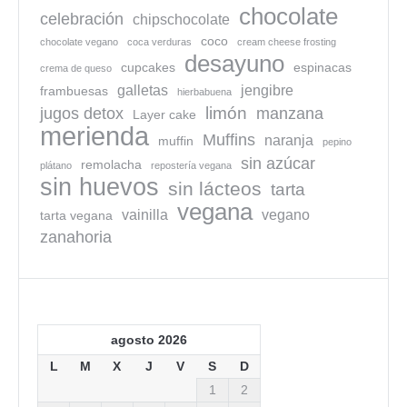
chocolate
celebración
chipschocolate
coco
chocolate vegano
coca verduras
cream cheese frosting
desayuno
cupcakes
espinacas
crema de queso
galletas
jengibre
frambuesas
hierbabuena
limón
jugos detox
manzana
Layer cake
merienda
Muffins
naranja
muffin
pepino
sin azúcar
remolacha
plátano
repostería vegana
sin huevos
sin lácteos
tarta
vegana
vainilla
vegano
tarta vegana
zanahoria
agosto 2026
L
M
X
J
V
S
D
1
2