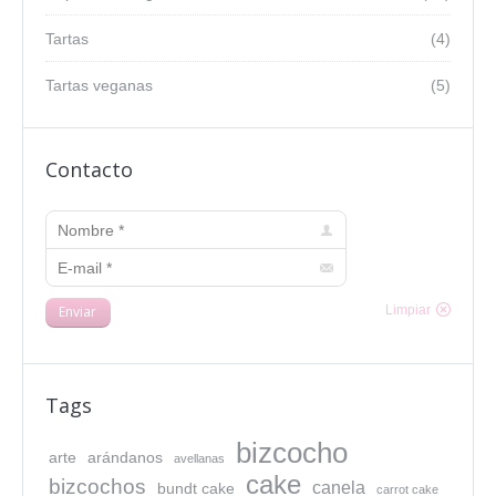
Tartas
(4)
Tartas veganas
(5)
Contacto
Nombre *
E-mail *
Enviar
Limpiar
Tags
bizcocho
arte
arándanos
avellanas
cake
bizcochos
canela
bundt cake
carrot cake