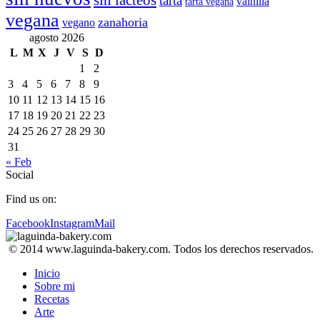
sin lácteos
tarta
vainilla
tarta vegana
vegana
zanahoria
vegano
agosto 2026
L
M
X
J
V
S
D
1
2
3
4
5
6
7
8
9
10
11
12
13
14
15
16
17
18
19
20
21
22
23
24
25
26
27
28
29
30
31
« Feb
Social
Find us on:
Facebook
Instagram
Mail
© 2014 www.laguinda-bakery.com. Todos los derechos reservados.
Inicio
Sobre mi
Recetas
Arte