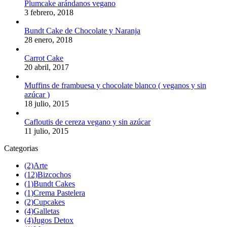
Plumcake arándanos vegano
3 febrero, 2018
Bundt Cake de Chocolate y Naranja
28 enero, 2018
Carrot Cake
20 abril, 2017
Muffins de frambuesa y chocolate blanco ( veganos y sin
azúcar )
18 julio, 2015
Cafloutis de cereza vegano y sin azúcar
11 julio, 2015
Categorias
(2)
Arte
(12)
Bizcochos
(1)
Bundt Cakes
(1)
Crema Pastelera
(2)
Cupcakes
(4)
Galletas
(4)
Jugos Detox