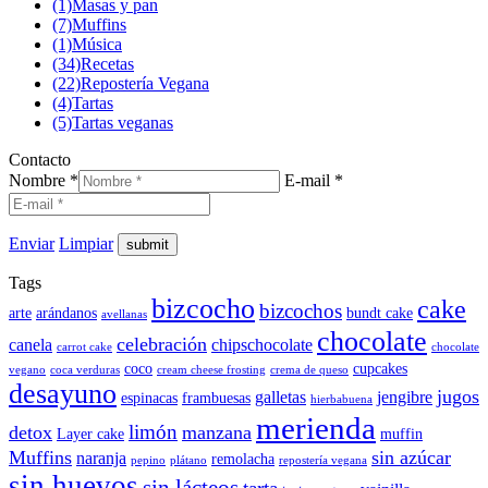
(1)
Masas y pan
(7)
Muffins
(1)
Música
(34)
Recetas
(22)
Repostería Vegana
(4)
Tartas
(5)
Tartas veganas
Contacto
Nombre *
E-mail *
Enviar
Limpiar
Tags
bizcocho
cake
bizcochos
arte
arándanos
bundt cake
avellanas
chocolate
celebración
canela
chipschocolate
carrot cake
chocolate
coco
cupcakes
vegano
coca verduras
cream cheese frosting
crema de queso
desayuno
jugos
galletas
jengibre
espinacas
frambuesas
hierbabuena
merienda
limón
detox
manzana
Layer cake
muffin
Muffins
sin azúcar
naranja
remolacha
pepino
plátano
repostería vegana
sin huevos