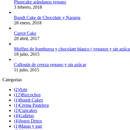
Plumcake arándanos vegano
3 febrero, 2018
Bundt Cake de Chocolate y Naranja
28 enero, 2018
Carrot Cake
20 abril, 2017
Muffins de frambuesa y chocolate blanco ( veganos y sin azúca
18 julio, 2015
Cafloutis de cereza vegano y sin azúcar
11 julio, 2015
Categorias
(2)
Arte
(12)
Bizcochos
(1)
Bundt Cakes
(1)
Crema Pastelera
(2)
Cupcakes
(4)
Galletas
(4)
Jugos Detox
(1)
Masas y pan