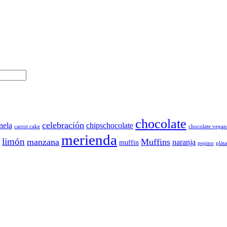
chocolate
celebración
nela
chipschocolate
carrot cake
chocolate vegan
merienda
limón
manzana
Muffins
naranja
muffin
pepino
plát