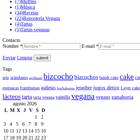
(7)
Muffins
(1)
Música
(34)
Recetas
(22)
Repostería Vegana
(4)
Tartas
(5)
Tartas veganas
Contacto
Nombre *
E-mail *
Enviar
Limpiar
Tags
bizcocho
cake
bizcochos
ca
arte
arándanos
bundt cake
avellanas
jugos detox
galletas
jengibre
espinacas
frambuesas
Layer cake
hierbabuena
vegana
lácteos
tarta
zanahoria
vainilla
vegano
tarta vegana
agosto 2026
L
M
X
J
V
S
D
1
2
3
4
5
6
7
8
9
10
11
12
13
14
15
16
17
18
19
20
21
22
23