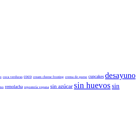
desayuno
coco
cupcakes
o
coca verduras
cream cheese frosting
crema de queso
sin huevos
sin
sin azúcar
remolacha
ano
repostería vegana