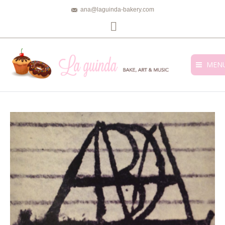
ana@laguinda-bakery.com
Facebook
MEN