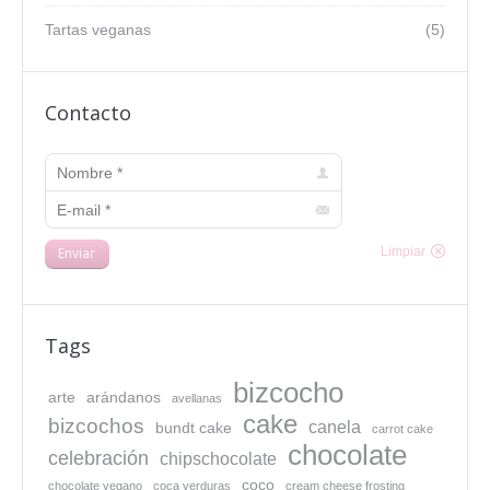
Tartas veganas
(5)
Contacto
Nombre *
E-mail *
Enviar
Limpiar
Tags
bizcocho
arte
arándanos
avellanas
cake
bizcochos
canela
bundt cake
carrot cake
chocolate
celebración
chipschocolate
coco
chocolate vegano
coca verduras
cream cheese frosting