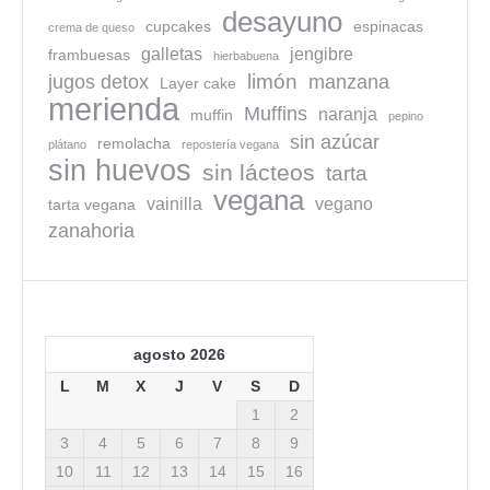
desayuno
cupcakes
espinacas
crema de queso
galletas
jengibre
frambuesas
hierbabuena
limón
jugos detox
manzana
Layer cake
merienda
Muffins
naranja
muffin
pepino
sin azúcar
remolacha
plátano
repostería vegana
sin huevos
sin lácteos
tarta
vegana
vainilla
vegano
tarta vegana
zanahoria
agosto 2026
L
M
X
J
V
S
D
1
2
3
4
5
6
7
8
9
10
11
12
13
14
15
16