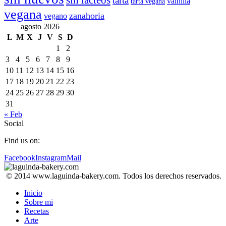
sin lácteos
tarta
vainilla
tarta vegana
vegana
zanahoria
vegano
agosto 2026
L
M
X
J
V
S
D
1
2
3
4
5
6
7
8
9
10
11
12
13
14
15
16
17
18
19
20
21
22
23
24
25
26
27
28
29
30
31
« Feb
Social
Find us on:
Facebook
Instagram
Mail
© 2014 www.laguinda-bakery.com. Todos los derechos reservados.
Inicio
Sobre mi
Recetas
Arte