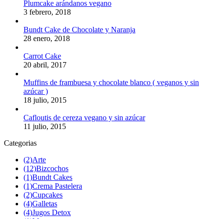
Plumcake arándanos vegano
3 febrero, 2018
Bundt Cake de Chocolate y Naranja
28 enero, 2018
Carrot Cake
20 abril, 2017
Muffins de frambuesa y chocolate blanco ( veganos y sin
azúcar )
18 julio, 2015
Cafloutis de cereza vegano y sin azúcar
11 julio, 2015
Categorias
(2)
Arte
(12)
Bizcochos
(1)
Bundt Cakes
(1)
Crema Pastelera
(2)
Cupcakes
(4)
Galletas
(4)
Jugos Detox