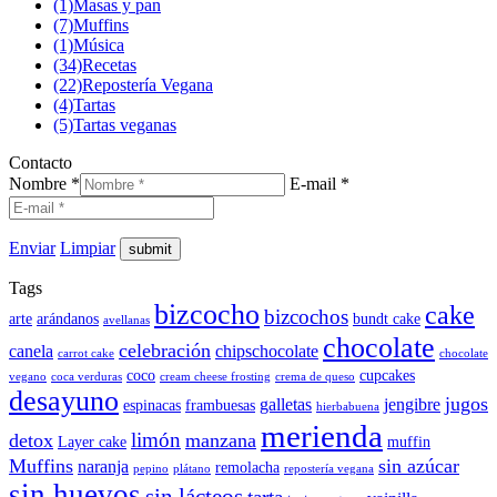
(1)
Masas y pan
(7)
Muffins
(1)
Música
(34)
Recetas
(22)
Repostería Vegana
(4)
Tartas
(5)
Tartas veganas
Contacto
Nombre *
E-mail *
Enviar
Limpiar
Tags
bizcocho
cake
bizcochos
arte
arándanos
bundt cake
avellanas
chocolate
celebración
canela
chipschocolate
carrot cake
chocolate
coco
cupcakes
vegano
coca verduras
cream cheese frosting
crema de queso
desayuno
jugos
galletas
jengibre
espinacas
frambuesas
hierbabuena
merienda
limón
detox
manzana
Layer cake
muffin
Muffins
sin azúcar
naranja
remolacha
pepino
plátano
repostería vegana
sin huevos