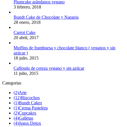
Plumcake arándanos vegano
3 febrero, 2018
Bundt Cake de Chocolate y Naranja
28 enero, 2018
Carrot Cake
20 abril, 2017
Muffins de frambuesa y chocolate blanco ( veganos y sin
azúcar )
18 julio, 2015
Cafloutis de cereza vegano y sin azúcar
11 julio, 2015
Categorias
(2)
Arte
(12)
Bizcochos
(1)
Bundt Cakes
(1)
Crema Pastelera
(2)
Cupcakes
(4)
Galletas
(4)
Jugos Detox