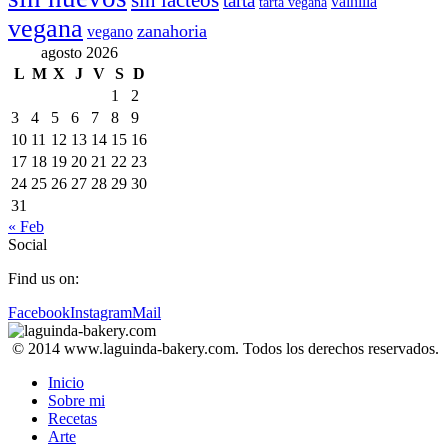
sin lácteos
tarta
vainilla
tarta vegana
vegana
zanahoria
vegano
agosto 2026
L
M
X
J
V
S
D
1
2
3
4
5
6
7
8
9
10
11
12
13
14
15
16
17
18
19
20
21
22
23
24
25
26
27
28
29
30
31
« Feb
Social
Find us on:
Facebook
Instagram
Mail
© 2014 www.laguinda-bakery.com. Todos los derechos reservados.
Inicio
Sobre mi
Recetas
Arte