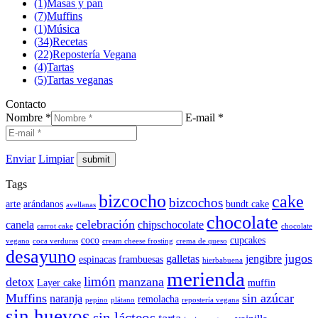
(1)
Masas y pan
(7)
Muffins
(1)
Música
(34)
Recetas
(22)
Repostería Vegana
(4)
Tartas
(5)
Tartas veganas
Contacto
Nombre *
E-mail *
Enviar
Limpiar
Tags
bizcocho
cake
bizcochos
arte
arándanos
bundt cake
avellanas
chocolate
celebración
canela
chipschocolate
carrot cake
chocolate
coco
cupcakes
vegano
coca verduras
cream cheese frosting
crema de queso
desayuno
jugos
galletas
jengibre
espinacas
frambuesas
hierbabuena
merienda
limón
detox
manzana
Layer cake
muffin
Muffins
sin azúcar
naranja
remolacha
pepino
plátano
repostería vegana
sin huevos