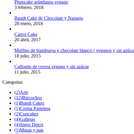
Plumcake arándanos vegano
3 febrero, 2018
Bundt Cake de Chocolate y Naranja
28 enero, 2018
Carrot Cake
20 abril, 2017
Muffins de frambuesa y chocolate blanco ( veganos y sin azúca
18 julio, 2015
Cafloutis de cereza vegano y sin azúcar
11 julio, 2015
Categorias
(2)
Arte
(12)
Bizcochos
(1)
Bundt Cakes
(1)
Crema Pastelera
(2)
Cupcakes
(4)
Galletas
(4)
Jugos Detox
(1)
Masas y pan