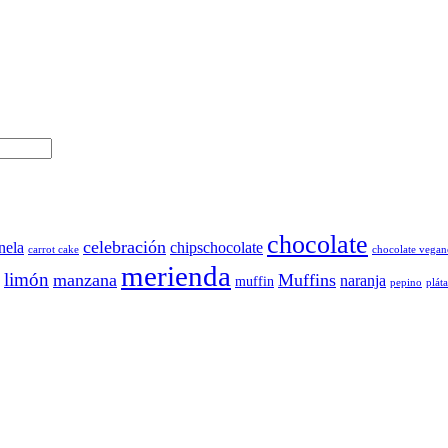
chocolate
celebración
nela
chipschocolate
carrot cake
chocolate vegan
merienda
limón
manzana
Muffins
naranja
muffin
pepino
plát