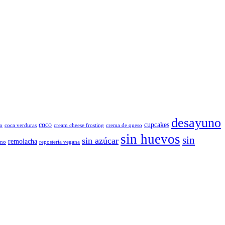
desayuno
coco
cupcakes
o
coca verduras
cream cheese frosting
crema de queso
sin huevos
sin
sin azúcar
remolacha
ano
repostería vegana