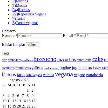
(7)
Muffins
(1)
Música
(34)
Recetas
(22)
Repostería Vegana
(4)
Tartas
(5)
Tartas veganas
Contacto
Nombre *
E-mail *
Enviar
Limpiar
Tags
bizcocho
cake
bizcochos
ca
arte
arándanos
bundt cake
avellanas
jugos detox
galletas
jengibre
espinacas
frambuesas
Layer cake
hierbabuena
vegana
lácteos
tarta
zanahoria
vainilla
vegano
tarta vegana
agosto 2026
L
M
X
J
V
S
D
1
2
3
4
5
6
7
8
9
10
11
12
13
14
15
16
17
18
19
20
21
22
23