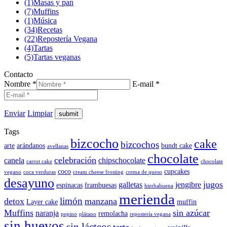
(1)
Masas y pan
(7)
Muffins
(1)
Música
(34)
Recetas
(22)
Repostería Vegana
(4)
Tartas
(5)
Tartas veganas
Contacto
Nombre *
E-mail *
Enviar
Limpiar
Tags
bizcocho
cake
bizcochos
arte
arándanos
bundt cake
avellanas
chocolate
celebración
canela
chipschocolate
carrot cake
chocolate
coco
cupcakes
vegano
coca verduras
cream cheese frosting
crema de queso
desayuno
jugos
galletas
jengibre
espinacas
frambuesas
hierbabuena
merienda
limón
detox
manzana
Layer cake
muffin
Muffins
sin azúcar
naranja
remolacha
pepino
plátano
repostería vegana
sin huevos