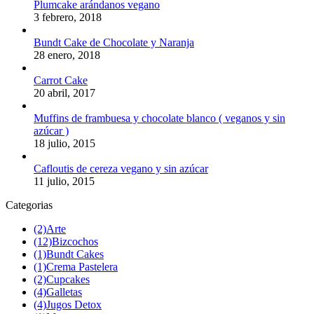
Plumcake arándanos vegano
3 febrero, 2018
Bundt Cake de Chocolate y Naranja
28 enero, 2018
Carrot Cake
20 abril, 2017
Muffins de frambuesa y chocolate blanco ( veganos y sin
azúcar )
18 julio, 2015
Cafloutis de cereza vegano y sin azúcar
11 julio, 2015
Categorias
(2)
Arte
(12)
Bizcochos
(1)
Bundt Cakes
(1)
Crema Pastelera
(2)
Cupcakes
(4)
Galletas
(4)
Jugos Detox