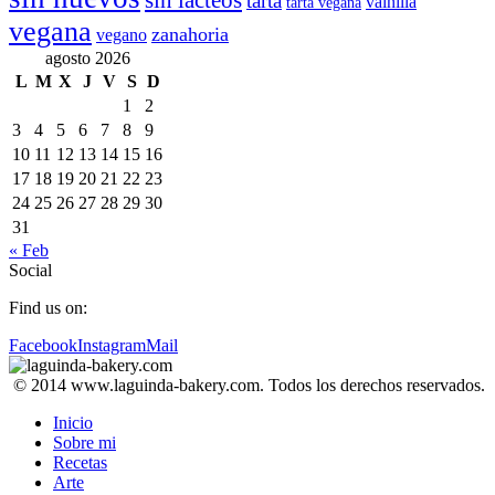
sin lácteos
tarta
vainilla
tarta vegana
vegana
zanahoria
vegano
agosto 2026
L
M
X
J
V
S
D
1
2
3
4
5
6
7
8
9
10
11
12
13
14
15
16
17
18
19
20
21
22
23
24
25
26
27
28
29
30
31
« Feb
Social
Find us on:
Facebook
Instagram
Mail
© 2014 www.laguinda-bakery.com. Todos los derechos reservados.
Inicio
Sobre mi
Recetas
Arte