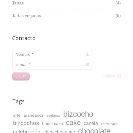
Tartas
(4)
Tartas veganas
(5)
Contacto
Nombre *
E-mail *
Enviar
Limpiar
Tags
bizcocho
arte
arándanos
avellanas
cake
bizcochos
canela
bundt cake
carrot cake
chocolate
celebración
chipschocolate