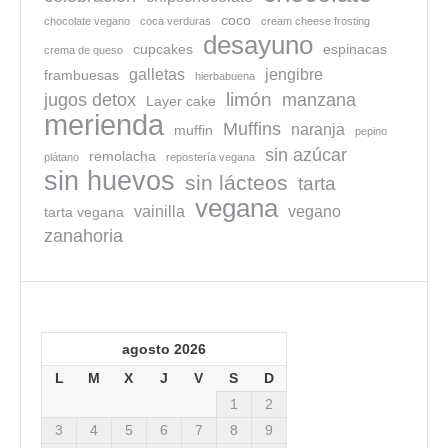
coco
chocolate vegano
coca verduras
cream cheese frosting
desayuno
cupcakes
espinacas
crema de queso
galletas
jengibre
frambuesas
hierbabuena
limón
jugos detox
manzana
Layer cake
merienda
Muffins
naranja
muffin
pepino
sin azúcar
remolacha
plátano
repostería vegana
sin huevos
sin lácteos
tarta
vegana
vainilla
vegano
tarta vegana
zanahoria
agosto 2026
L
M
X
J
V
S
D
1
2
3
4
5
6
7
8
9