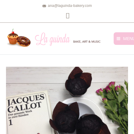
ana@laguinda-bakery.com
Facebook
MEN