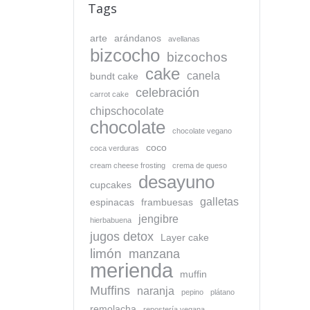
Tags
arte
arándanos
avellanas
bizcocho
bizcochos
cake
canela
bundt cake
celebración
carrot cake
chipschocolate
chocolate
chocolate vegano
coco
coca verduras
cream cheese frosting
crema de queso
desayuno
cupcakes
galletas
espinacas
frambuesas
jengibre
hierbabuena
jugos detox
Layer cake
limón
manzana
merienda
muffin
Muffins
naranja
pepino
plátano
remolacha
repostería vegana