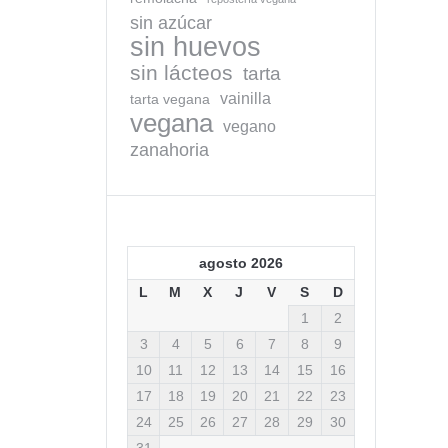
sin azúcar
sin huevos
sin lácteos
tarta
vainilla
tarta vegana
vegana
vegano
zanahoria
agosto 2026
L
M
X
J
V
S
D
1
2
3
4
5
6
7
8
9
10
11
12
13
14
15
16
17
18
19
20
21
22
23
24
25
26
27
28
29
30