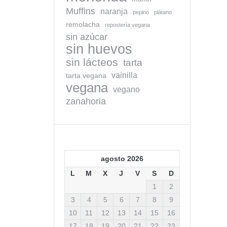
Muffins
naranja
pepino
plátano
remolacha
repostería vegana
sin azúcar
sin huevos
sin lácteos
tarta
vainilla
tarta vegana
vegana
vegano
zanahoria
agosto 2026
L
M
X
J
V
S
D
1
2
3
4
5
6
7
8
9
10
11
12
13
14
15
16
17
18
19
20
21
22
23