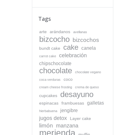
Tags
arte
arándanos
avellanas
bizcocho
bizcochos
cake
canela
bundt cake
celebración
carrot cake
chipschocolate
chocolate
chocolate vegano
coco
coca verduras
cream cheese frosting
crema de queso
desayuno
cupcakes
galletas
espinacas
frambuesas
jengibre
hierbabuena
jugos detox
Layer cake
limón
manzana
merienda
muffin