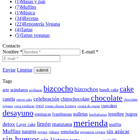
(1)
Masas y pan
(7)
Muffins
(1)
Música
(34)
Recetas
(22)
Repostería Vegana
(4)
Tartas
(5)
Tartas veganas
Contacto
Nombre *
E-mail *
Enviar
Limpiar
Tags
bizcocho
cake
bizcochos
arte
arándanos
bundt cake
avellanas
chocolate
celebración
canela
chipschocolate
carrot cake
chocolate
coco
cupcakes
vegano
coca verduras
cream cheese frosting
crema de queso
desayuno
jugos
galletas
jengibre
espinacas
frambuesas
hierbabuena
merienda
limón
detox
manzana
Layer cake
muffin
Muffins
sin azúcar
naranja
remolacha
pepino
plátano
repostería vegana
sin huevos