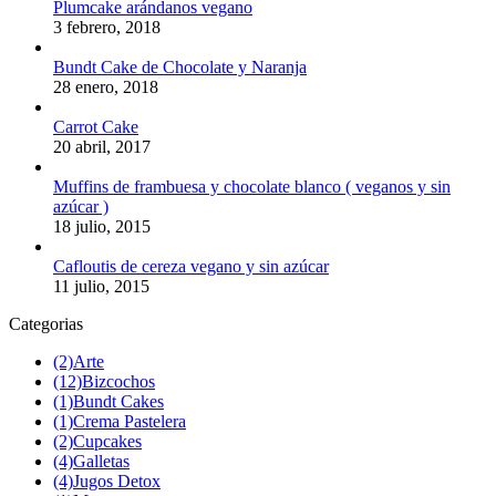
Plumcake arándanos vegano
3 febrero, 2018
Bundt Cake de Chocolate y Naranja
28 enero, 2018
Carrot Cake
20 abril, 2017
Muffins de frambuesa y chocolate blanco ( veganos y sin
azúcar )
18 julio, 2015
Cafloutis de cereza vegano y sin azúcar
11 julio, 2015
Categorias
(2)
Arte
(12)
Bizcochos
(1)
Bundt Cakes
(1)
Crema Pastelera
(2)
Cupcakes
(4)
Galletas
(4)
Jugos Detox