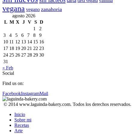
sin lácteos
tarta
vainilla
tarta vegana
vegana
zanahoria
vegano
agosto 2026
L
M
X
J
V
S
D
1
2
3
4
5
6
7
8
9
10
11
12
13
14
15
16
17
18
19
20
21
22
23
24
25
26
27
28
29
30
31
« Feb
Social
Find us on:
Facebook
Instagram
Mail
© 2014 www.laguinda-bakery.com. Todos los derechos reservados.
Inicio
Sobre mi
Recetas
Arte