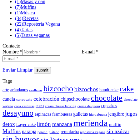
(1)
Masas y pan
(7)
Muffins
(1)
Música
(34)
Recetas
(22)
Repostería Vegana
(4)
Tartas
(5)
Tartas veganas
Contacto
Nombre *
E-mail *
Enviar
Limpiar
Tags
bizcocho
cake
bizcochos
arte
arándanos
bundt cake
avellanas
chocolate
celebración
canela
chipschocolate
carrot cake
chocolate
coco
cupcakes
vegano
coca verduras
cream cheese frosting
crema de queso
desayuno
jugos
galletas
jengibre
espinacas
frambuesas
hierbabuena
merienda
limón
detox
manzana
Layer cake
muffin
Muffins
sin azúcar
naranja
remolacha
pepino
plátano
repostería vegana
sin huevos