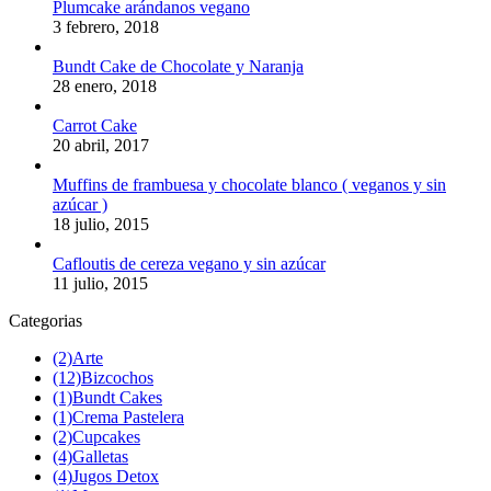
Plumcake arándanos vegano
3 febrero, 2018
Bundt Cake de Chocolate y Naranja
28 enero, 2018
Carrot Cake
20 abril, 2017
Muffins de frambuesa y chocolate blanco ( veganos y sin
azúcar )
18 julio, 2015
Cafloutis de cereza vegano y sin azúcar
11 julio, 2015
Categorias
(2)
Arte
(12)
Bizcochos
(1)
Bundt Cakes
(1)
Crema Pastelera
(2)
Cupcakes
(4)
Galletas
(4)
Jugos Detox