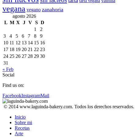
sin lácteos
tarta
vainilla
tarta vegana
vegana
zanahoria
vegano
agosto 2026
L
M
X
J
V
S
D
1
2
3
4
5
6
7
8
9
10
11
12
13
14
15
16
17
18
19
20
21
22
23
24
25
26
27
28
29
30
31
« Feb
Social
Find us on:
Facebook
Instagram
Mail
© 2014 www.laguinda-bakery.com. Todos los derechos reservados.
Inicio
Sobre mi
Recetas
Arte