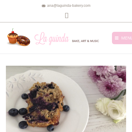
ana@laguinda-bakery.com
Facebook
MEN