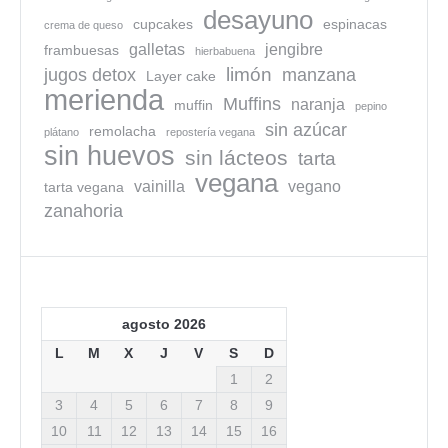
desayuno
cupcakes
espinacas
crema de queso
galletas
jengibre
frambuesas
hierbabuena
limón
jugos detox
manzana
Layer cake
merienda
Muffins
naranja
muffin
pepino
sin azúcar
remolacha
plátano
repostería vegana
sin huevos
sin lácteos
tarta
vegana
vainilla
vegano
tarta vegana
zanahoria
agosto 2026
L
M
X
J
V
S
D
1
2
3
4
5
6
7
8
9
10
11
12
13
14
15
16