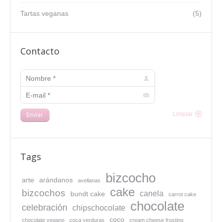
Tartas veganas
(5)
Contacto
Nombre *
E-mail *
Enviar
Limpiar
Tags
bizcocho
arte
arándanos
avellanas
cake
bizcochos
canela
bundt cake
carrot cake
chocolate
celebración
chipschocolate
coco
chocolate vegano
coca verduras
cream cheese frosting