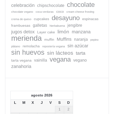
chocolate
celebración
chipschocolate
coco
chocolate vegano
coca verduras
cream cheese frosting
desayuno
cupcakes
espinacas
crema de queso
galletas
jengibre
frambuesas
hierbabuena
limón
jugos detox
manzana
Layer cake
merienda
Muffins
naranja
muffin
pepino
sin azúcar
remolacha
plátano
repostería vegana
sin huevos
sin lácteos
tarta
vegana
vainilla
vegano
tarta vegana
zanahoria
agosto 2026
L
M
X
J
V
S
D
1
2