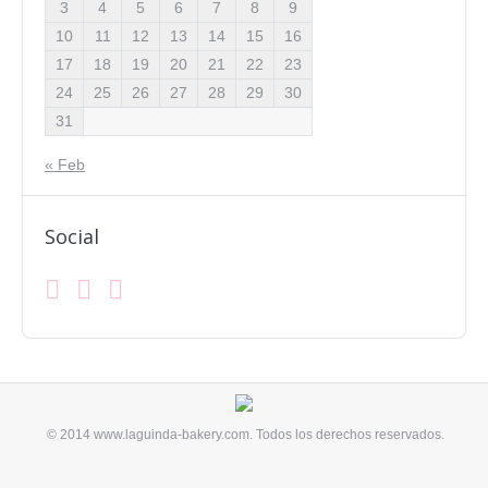
3
4
5
6
7
8
9
10
11
12
13
14
15
16
17
18
19
20
21
22
23
24
25
26
27
28
29
30
31
« Feb
Social
Facebook
Instagram
Mail
Find us on:
© 2014 www.laguinda-bakery.com. Todos los derechos reservados.