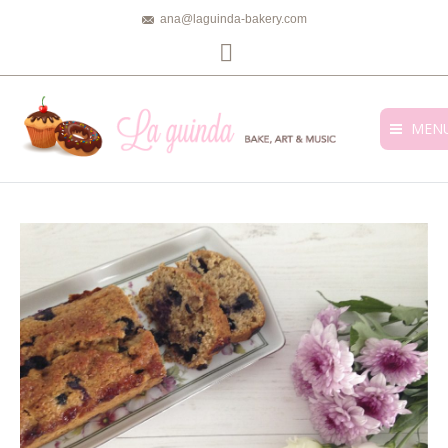
ana@laguinda-bakery.com
Facebook
MEN