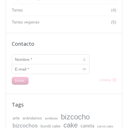
Tartas
(4)
Tartas veganas
(5)
Contacto
Nombre *
E-mail *
Enviar
Limpiar
Tags
bizcocho
arte
arándanos
avellanas
cake
bizcochos
canela
bundt cake
carrot cake