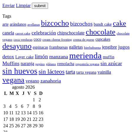
Enviar
Limpiar
Tags
bizcocho
cake
bizcochos
arte
arándanos
bundt cake
avellanas
chocolate
celebración
canela
chipschocolate
carrot cake
chocolate
coco
cupcakes
vegano
coca verduras
cream cheese frosting
crema de queso
desayuno
jugos
galletas
jengibre
espinacas
frambuesas
hierbabuena
merienda
limón
detox
manzana
Layer cake
muffin
Muffins
sin azúcar
naranja
remolacha
pepino
plátano
repostería vegana
sin huevos
sin lácteos
tarta
vainilla
tarta vegana
vegana
zanahoria
vegano
agosto 2026
L
M
X
J
V
S
D
1
2
3
4
5
6
7
8
9
10
11
12
13
14
15
16
17
18
19
20
21
22
23
24
25
26
27
28
29
30