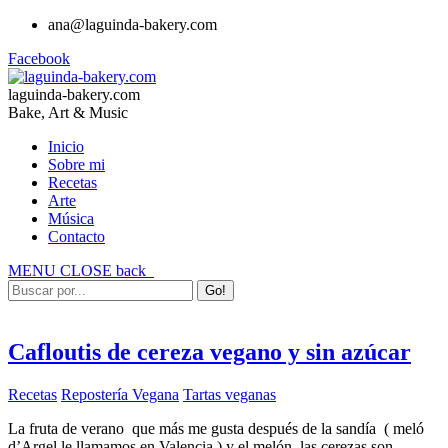
ana@laguinda-bakery.com
Facebook
laguinda-bakery.com
Bake, Art & Music
Inicio
Sobre mi
Recetas
Arte
Música
Contacto
MENU
CLOSE
back
Cafloutis de cereza vegano y sin azúcar
Recetas
Repostería Vegana
Tartas veganas
La fruta de verano que más me gusta después de la sandía ( meló
d’Argel le llamamos en Valencia ) y el melón, las cerezas son