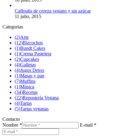
Cafloutis de cereza vegano y sin azúcar
11 julio, 2015
Categorias
(2)
Arte
(12)
Bizcochos
(1)
Bundt Cakes
(1)
Crema Pastelera
(2)
Cupcakes
(4)
Galletas
(4)
Jugos Detox
(1)
Masas y pan
(7)
Muffins
(1)
Música
(34)
Recetas
(22)
Repostería Vegana
(4)
Tartas
(5)
Tartas veganas
Contacto
Nombre *
E-mail *