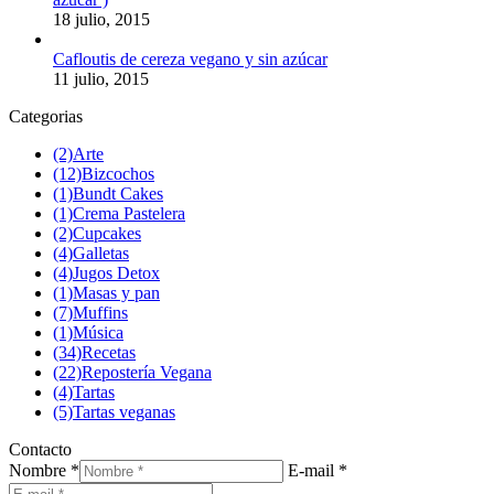
18 julio, 2015
Cafloutis de cereza vegano y sin azúcar
11 julio, 2015
Categorias
(2)
Arte
(12)
Bizcochos
(1)
Bundt Cakes
(1)
Crema Pastelera
(2)
Cupcakes
(4)
Galletas
(4)
Jugos Detox
(1)
Masas y pan
(7)
Muffins
(1)
Música
(34)
Recetas
(22)
Repostería Vegana
(4)
Tartas
(5)
Tartas veganas
Contacto
Nombre *
E-mail *