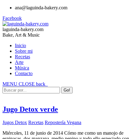
ana@laguinda-bakery.com
Facebook
laguinda-bakery.com
Bake, Art & Music
Inicio
Sobre mi
Recetas
Arte
Música
Contacto
MENU
CLOSE
back
Jugo Detox verde
Jugos Detox
Recetas
Repostería Vegana
Miércoles, 11 de junio de 2014 Cómo me como un manojo de
espinacas, dos manzana, medio pepino y todo ello especiado con