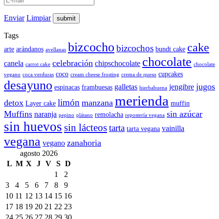
Enviar
Limpiar
Tags
bizcocho
cake
bizcochos
arte
arándanos
bundt cake
avellanas
chocolate
celebración
canela
chipschocolate
carrot cake
chocolate
coco
cupcakes
vegano
coca verduras
cream cheese frosting
crema de queso
desayuno
jugos
galletas
jengibre
espinacas
frambuesas
hierbabuena
merienda
limón
detox
manzana
Layer cake
muffin
Muffins
sin azúcar
naranja
remolacha
pepino
plátano
repostería vegana
sin huevos
sin lácteos
tarta
vainilla
tarta vegana
vegana
zanahoria
vegano
agosto 2026
L
M
X
J
V
S
D
1
2
3
4
5
6
7
8
9
10
11
12
13
14
15
16
17
18
19
20
21
22
23
24
25
26
27
28
29
30