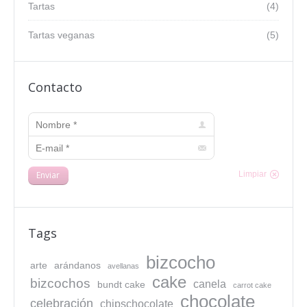
Tartas
(4)
Tartas veganas
(5)
Contacto
Nombre *
E-mail *
Enviar
Limpiar
Tags
bizcocho
arte
arándanos
avellanas
cake
bizcochos
canela
bundt cake
carrot cake
chocolate
celebración
chipschocolate