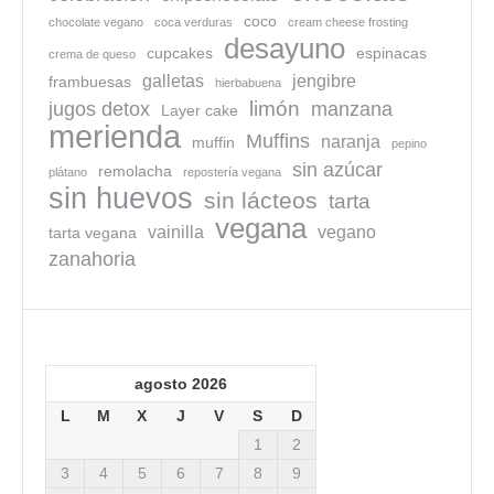
coco
chocolate vegano
coca verduras
cream cheese frosting
desayuno
cupcakes
espinacas
crema de queso
galletas
jengibre
frambuesas
hierbabuena
limón
jugos detox
manzana
Layer cake
merienda
Muffins
naranja
muffin
pepino
sin azúcar
remolacha
plátano
repostería vegana
sin huevos
sin lácteos
tarta
vegana
vainilla
vegano
tarta vegana
zanahoria
agosto 2026
L
M
X
J
V
S
D
1
2
3
4
5
6
7
8
9