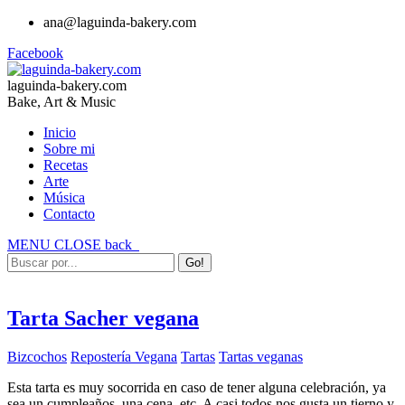
ana@laguinda-bakery.com
Facebook
laguinda-bakery.com
Bake, Art & Music
Inicio
Sobre mi
Recetas
Arte
Música
Contacto
MENU
CLOSE
back
Tarta Sacher vegana
Bizcochos
Repostería Vegana
Tartas
Tartas veganas
Esta tarta es muy socorrida en caso de tener alguna celebración, ya
sea un cumpleaños, una cena, etc. A casi todos nos gusta un tierno y