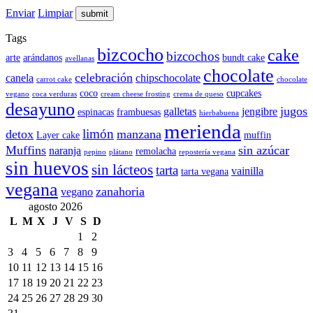
Enviar
Limpiar
Tags
bizcocho
cake
bizcochos
arte
arándanos
bundt cake
avellanas
chocolate
celebración
canela
chipschocolate
carrot cake
chocolate
coco
cupcakes
vegano
coca verduras
cream cheese frosting
crema de queso
desayuno
jugos
galletas
jengibre
espinacas
frambuesas
hierbabuena
merienda
limón
detox
manzana
Layer cake
muffin
Muffins
sin azúcar
naranja
remolacha
pepino
plátano
repostería vegana
sin huevos
sin lácteos
tarta
vainilla
tarta vegana
vegana
zanahoria
vegano
agosto 2026
L
M
X
J
V
S
D
1
2
3
4
5
6
7
8
9
10
11
12
13
14
15
16
17
18
19
20
21
22
23
24
25
26
27
28
29
30