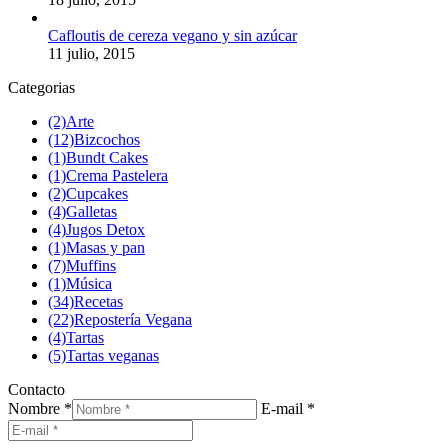
Cafloutis de cereza vegano y sin azúcar
11 julio, 2015
Categorias
(2)
Arte
(12)
Bizcochos
(1)
Bundt Cakes
(1)
Crema Pastelera
(2)
Cupcakes
(4)
Galletas
(4)
Jugos Detox
(1)
Masas y pan
(7)
Muffins
(1)
Música
(34)
Recetas
(22)
Repostería Vegana
(4)
Tartas
(5)
Tartas veganas
Contacto
Nombre *
E-mail *