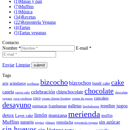
(1)
Masas y pan
(7)
Muffins
(1)
Música
(34)
Recetas
(22)
Repostería Vegana
(4)
Tartas
(5)
Tartas veganas
Contacto
Nombre *
E-mail *
Enviar
Limpiar
Tags
bizcocho
cake
bizcochos
arte
arándanos
bundt cake
avellanas
chocolate
celebración
canela
chipschocolate
carrot cake
chocolate
coco
cupcakes
vegano
coca verduras
cream cheese frosting
crema de queso
desayuno
jugos
galletas
jengibre
espinacas
frambuesas
hierbabuena
merienda
limón
detox
manzana
Layer cake
muffin
Muffins
sin azúcar
naranja
remolacha
pepino
plátano
repostería vegana
sin huevos