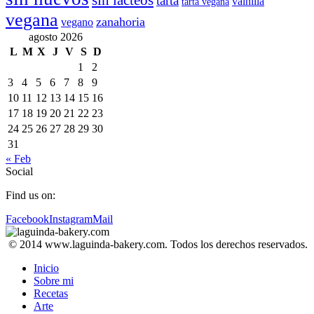
sin lácteos
tarta
vainilla
tarta vegana
vegana
zanahoria
vegano
agosto 2026
L
M
X
J
V
S
D
1
2
3
4
5
6
7
8
9
10
11
12
13
14
15
16
17
18
19
20
21
22
23
24
25
26
27
28
29
30
31
« Feb
Social
Find us on:
Facebook
Instagram
Mail
© 2014 www.laguinda-bakery.com. Todos los derechos reservados.
Inicio
Sobre mi
Recetas
Arte