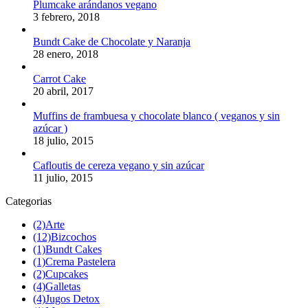
Plumcake arándanos vegano
3 febrero, 2018
Bundt Cake de Chocolate y Naranja
28 enero, 2018
Carrot Cake
20 abril, 2017
Muffins de frambuesa y chocolate blanco ( veganos y sin
azúcar )
18 julio, 2015
Cafloutis de cereza vegano y sin azúcar
11 julio, 2015
Categorias
(2)
Arte
(12)
Bizcochos
(1)
Bundt Cakes
(1)
Crema Pastelera
(2)
Cupcakes
(4)
Galletas
(4)
Jugos Detox