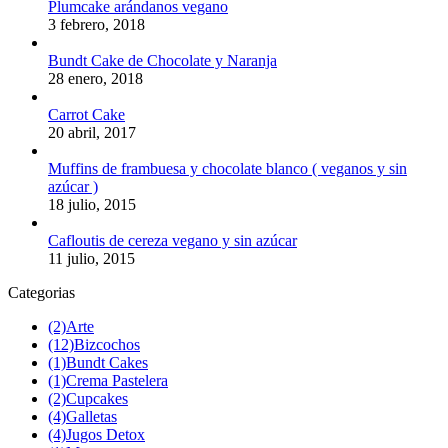
Plumcake arándanos vegano
3 febrero, 2018
Bundt Cake de Chocolate y Naranja
28 enero, 2018
Carrot Cake
20 abril, 2017
Muffins de frambuesa y chocolate blanco ( veganos y sin
azúcar )
18 julio, 2015
Cafloutis de cereza vegano y sin azúcar
11 julio, 2015
Categorias
(2)
Arte
(12)
Bizcochos
(1)
Bundt Cakes
(1)
Crema Pastelera
(2)
Cupcakes
(4)
Galletas
(4)
Jugos Detox