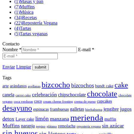
(1)
Masas y pan
(7)
Muffins
(1)
Música
(34)
Recetas
(22)
Repostería Vegana
(4)
Tartas
(5)
Tartas veganas
Contacto
Nombre *
E-mail *
Enviar
Limpiar
Tags
bizcocho
cake
bizcochos
arte
arándanos
bundt cake
avellanas
chocolate
celebración
canela
chipschocolate
carrot cake
chocolate
coco
cupcakes
vegano
coca verduras
cream cheese frosting
crema de queso
desayuno
jugos
galletas
jengibre
espinacas
frambuesas
hierbabuena
merienda
limón
detox
manzana
Layer cake
muffin
Muffins
sin azúcar
naranja
remolacha
pepino
plátano
repostería vegana
sin huevos