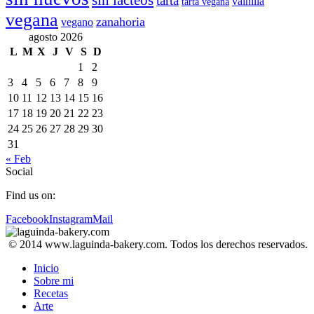
sin lácteos
tarta
vainilla
tarta vegana
vegana
zanahoria
vegano
agosto 2026
L
M
X
J
V
S
D
1
2
3
4
5
6
7
8
9
10
11
12
13
14
15
16
17
18
19
20
21
22
23
24
25
26
27
28
29
30
31
« Feb
Social
Find us on:
Facebook
Instagram
Mail
© 2014 www.laguinda-bakery.com. Todos los derechos reservados.
Inicio
Sobre mi
Recetas
Arte