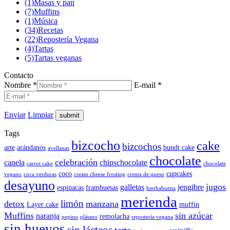
(1)
Masas y pan
(7)
Muffins
(1)
Música
(34)
Recetas
(22)
Repostería Vegana
(4)
Tartas
(5)
Tartas veganas
Contacto
Nombre *
E-mail *
Enviar
Limpiar
Tags
bizcocho
cake
bizcochos
arte
arándanos
bundt cake
avellanas
chocolate
celebración
canela
chipschocolate
carrot cake
chocolate
coco
cupcakes
vegano
coca verduras
cream cheese frosting
crema de queso
desayuno
jugos
galletas
jengibre
espinacas
frambuesas
hierbabuena
merienda
limón
detox
manzana
Layer cake
muffin
Muffins
sin azúcar
naranja
remolacha
pepino
plátano
repostería vegana
sin huevos