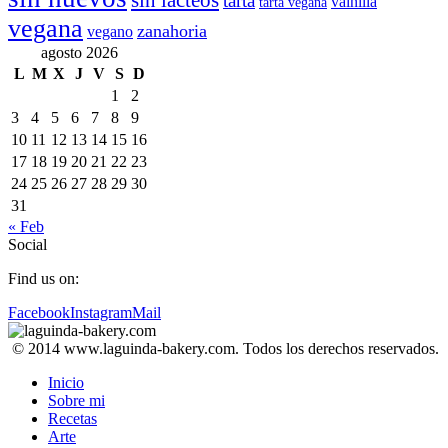
sin lácteos
tarta
vainilla
tarta vegana
vegana
zanahoria
vegano
agosto 2026
L
M
X
J
V
S
D
1
2
3
4
5
6
7
8
9
10
11
12
13
14
15
16
17
18
19
20
21
22
23
24
25
26
27
28
29
30
31
« Feb
Social
Find us on:
Facebook
Instagram
Mail
© 2014 www.laguinda-bakery.com. Todos los derechos reservados.
Inicio
Sobre mi
Recetas
Arte