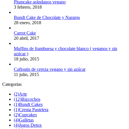
Plumcake arándanos vegano
3 febrero, 2018
Bundt Cake de Chocolate y Naranja
28 enero, 2018
Carrot Cake
20 abril, 2017
Muffins de frambuesa y chocolate blanco ( veganos y sin
azúcar )
18 julio, 2015
Cafloutis de cereza vegano y sin azúcar
11 julio, 2015
Categorias
(2)
Arte
(12)
Bizcochos
(1)
Bundt Cakes
(1)
Crema Pastelera
(2)
Cupcakes
(4)
Galletas
(4)
Jugos Detox