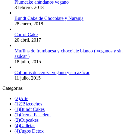
Plumcake arándanos vegano
3 febrero, 2018
Bundt Cake de Chocolate y Naranja
28 enero, 2018
Carrot Cake
20 abril, 2017
Muffins de frambuesa y chocolate blanco ( veganos y sin
azúcar )
18 julio, 2015
Cafloutis de cereza vegano y sin azúcar
11 julio, 2015
Categorias
(2)
Arte
(12)
Bizcochos
(1)
Bundt Cakes
(1)
Crema Pastelera
(2)
Cupcakes
(4)
Galletas
(4)
Jugos Detox