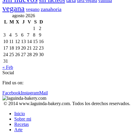
sin lácteos
tarta
vainilla
tarta vegana
vegana
zanahoria
vegano
agosto 2026
L
M
X
J
V
S
D
1
2
3
4
5
6
7
8
9
10
11
12
13
14
15
16
17
18
19
20
21
22
23
24
25
26
27
28
29
30
31
« Feb
Social
Find us on:
Facebook
Instagram
Mail
© 2014 www.laguinda-bakery.com. Todos los derechos reservados.
Inicio
Sobre mi
Recetas
Arte