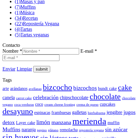
(1)
Masas y pan
(7)
Muffins
(1)
Música
(34)
Recetas
(22)
Repostería Vegana
(4)
Tartas
(5)
Tartas veganas
Contacto
Nombre *
E-mail *
Enviar
Limpiar
Tags
bizcocho
cake
bizcochos
arte
arándanos
bundt cake
avellanas
chocolate
celebración
canela
chipschocolate
carrot cake
chocolate
coco
cupcakes
vegano
coca verduras
cream cheese frosting
crema de queso
desayuno
jugos
galletas
jengibre
espinacas
frambuesas
hierbabuena
merienda
limón
detox
manzana
Layer cake
muffin
Muffins
sin azúcar
naranja
remolacha
pepino
plátano
repostería vegana
sin huevos